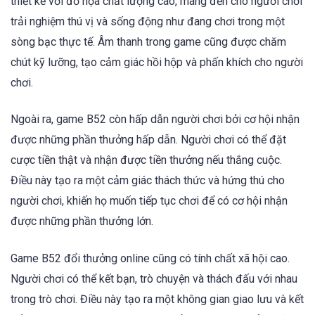
thiết kế với đồ họa chất lượng cao, mang đến cho người chơi
trải nghiệm thú vị và sống động như đang chơi trong một
sòng bạc thực tế. Âm thanh trong game cũng được chăm
chút kỹ lưỡng, tạo cảm giác hồi hộp và phấn khích cho người
chơi.
Ngoài ra, game B52 còn hấp dẫn người chơi bởi cơ hội nhận
được những phần thưởng hấp dẫn. Người chơi có thể đặt
cược tiền thật và nhận được tiền thưởng nếu thắng cuộc.
Điều này tạo ra một cảm giác thách thức và hứng thú cho
người chơi, khiến họ muốn tiếp tục chơi để có cơ hội nhận
được những phần thưởng lớn.
Game B52 đổi thưởng online cũng có tính chất xã hội cao.
Người chơi có thể kết bạn, trò chuyện và thách đấu với nhau
trong trò chơi. Điều này tạo ra một không gian giao lưu và kết