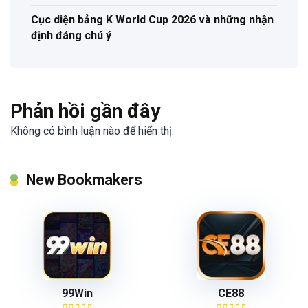
Cục diện bảng K World Cup 2026 và những nhận
định đáng chú ý
Phản hồi gần đây
Không có bình luận nào để hiển thị.
New Bookmakers
99Win
CE88