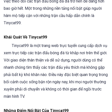
việc theo dõi các trận đấu bóng đá đã trở nên dễ dàng hơn
bao giờ hết. Một trong những nền tảng nổi bật giúp người
hâm mộ tiếp cận với những trận cầu hấp dẫn chính là
Tinycat99.
Khái Quát Về Tinycat99
Tinycat99 là một trang web trực tuyến cung cấp dịch vụ
xem trực tiếp các trận đấu bóng đá từ khắp nơi trên thế giới.
Với giao diện thân thiện và dễ sử dụng, người dùng có thể
nhanh chóng tìm thấy các trận đấu yêu thích mà không gặp
phải bất kỳ khó khăn nào. Điều này đặc biệt quan trọng trong
bối cảnh cuộc sống bận rộn ngày nay, khi mọi người thường
xuyên phải di chuyển và không có thời gian để ngồi trước
màn hình TV.
Những Điểm Nổi Bật Của Tinycat99