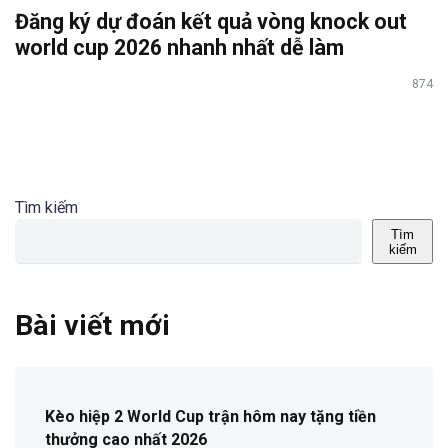
Đăng ký dự đoán kết quả vòng knock out
world cup 2026 nhanh nhất dễ làm
874
Tìm kiếm
Tìm
kiếm
Bài viết mới
Kèo hiệp 2 World Cup trận hôm nay tặng tiền
thưởng cao nhất 2026