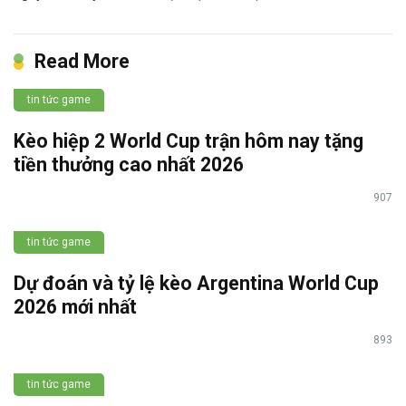
Read More
tin tức game
Kèo hiệp 2 World Cup trận hôm nay tặng
tiền thưởng cao nhất 2026
907
tin tức game
Dự đoán và tỷ lệ kèo Argentina World Cup
2026 mới nhất
893
tin tức game