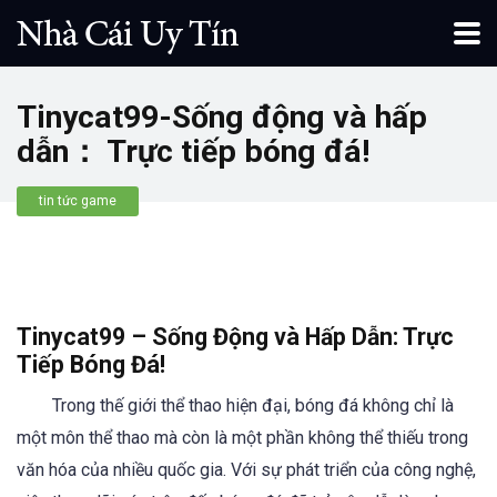
Tinycat99-Sống động và hấp
dẫn： Trực tiếp bóng đá!
tin tức game
Tinycat99 – Sống Động và Hấp Dẫn: Trực
Tiếp Bóng Đá!
Trong thế giới thể thao hiện đại, bóng đá không chỉ là
một môn thể thao mà còn là một phần không thể thiếu trong
văn hóa của nhiều quốc gia. Với sự phát triển của công nghệ,