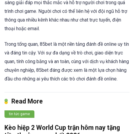
sàng giải đáp mọi thắc mắc và hỗ trợ người chơi trong quá
trình chơi game. Người chơi có thể liên hệ với đội ngũ hỗ trợ
thông qua nhiều kênh khác nhau như chat trực tuyến, điện
thoại hoặc email.
Trong tổng quan, 85bet là một nền tảng đánh đề online uy tín
và đáng tin cậy. Với sự đa dạng về trò chơi, giao diện trực
quan, tính công bằng và an toàn, cùng với dịch vụ khách hàng
chuyên nghiệp, 85bet đáng được xem là một lựa chọn hàng
đầu cho những ai yêu thích các trò chơi đánh đề online.
Read More
tin tức game
Kèo hiệp 2 World Cup trận hôm nay tặng