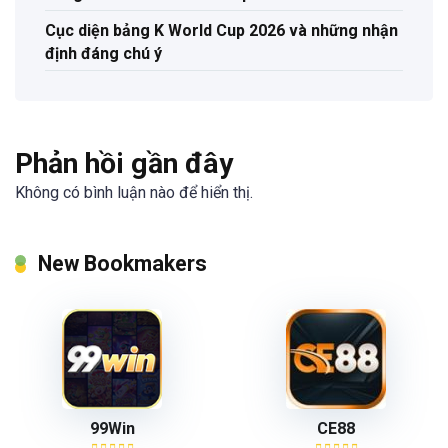
Cục diện bảng K World Cup 2026 và những nhận
định đáng chú ý
Phản hồi gần đây
Không có bình luận nào để hiển thị.
New Bookmakers
99Win
CE88