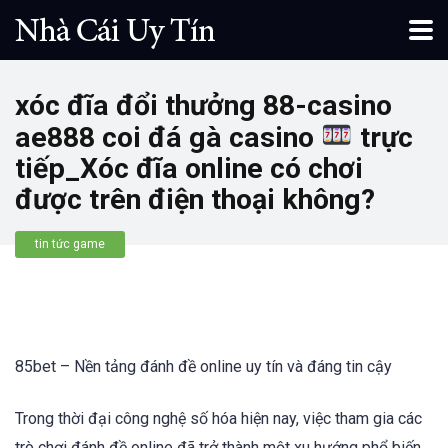
xóc đĩa đổi thưởng 88-casino
ae888 coi đá gà casino
trực
tiếp_Xóc đĩa online có chơi
được trên điện thoại không?
tin tức game
85bet – Nền tảng đánh đề online uy tín và đáng tin cậy
Trong thời đại công nghệ số hóa hiện nay, việc tham gia các
trò chơi đánh đề online đã trở thành một xu hướng phổ biến.