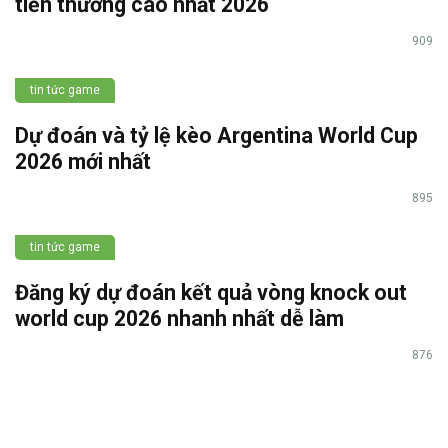
tiền thưởng cao nhất 2026
909
tin tức game
Dự đoán và tỷ lệ kèo Argentina World Cup
2026 mới nhất
895
tin tức game
Đăng ký dự đoán kết quả vòng knock out
world cup 2026 nhanh nhất dễ làm
876