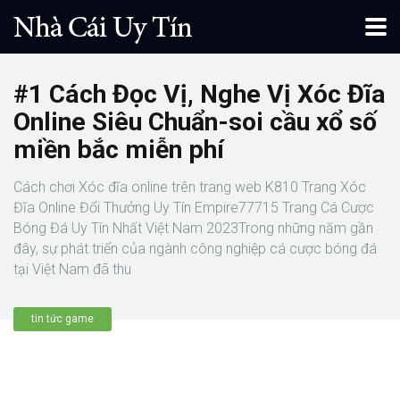
#1 Cách Đọc Vị, Nghe Vị Xóc Đĩa
Online Siêu Chuẩn-soi cầu xổ số
miền bắc miễn phí
Cách chơi Xóc đĩa online trên trang web K810 Trang Xóc
Đĩa Online Đổi Thưởng Uy Tín Empire77715 Trang Cá Cược
Bóng Đá Uy Tín Nhất Việt Nam 2023Trong những năm gần
đây, sự phát triển của ngành công nghiệp cá cược bóng đá
tại Việt Nam đã thu
tin tức game