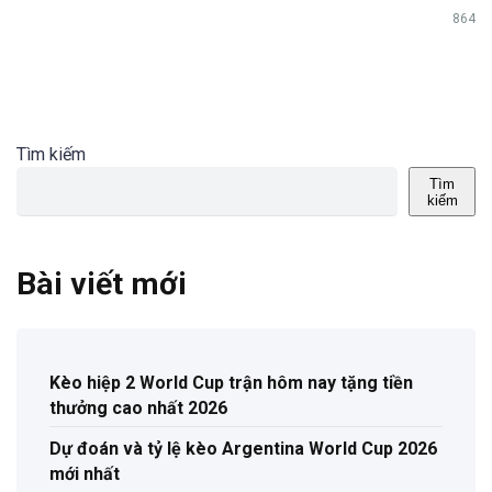
864
Tìm kiếm
Tìm
kiếm
Bài viết mới
Kèo hiệp 2 World Cup trận hôm nay tặng tiền
thưởng cao nhất 2026
Dự đoán và tỷ lệ kèo Argentina World Cup 2026
mới nhất