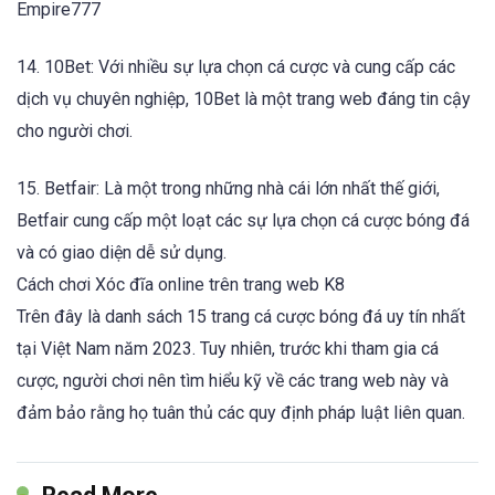
Empire777
14. 10Bet: Với nhiều sự lựa chọn cá cược và cung cấp các
dịch vụ chuyên nghiệp, 10Bet là một trang web đáng tin cậy
cho người chơi.
15. Betfair: Là một trong những nhà cái lớn nhất thế giới,
Betfair cung cấp một loạt các sự lựa chọn cá cược bóng đá
và có giao diện dễ sử dụng.
Cách chơi Xóc đĩa online trên trang web K8
Trên đây là danh sách 15 trang cá cược bóng đá uy tín nhất
tại Việt Nam năm 2023. Tuy nhiên, trước khi tham gia cá
cược, người chơi nên tìm hiểu kỹ về các trang web này và
đảm bảo rằng họ tuân thủ các quy định pháp luật liên quan.