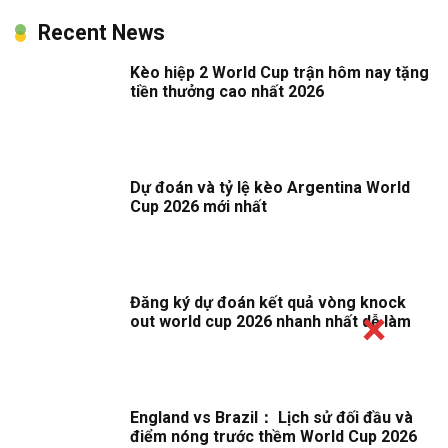
Recent News
Kèo hiệp 2 World Cup trận hôm nay tặng
tiền thưởng cao nhất 2026
Dự đoán và tỷ lệ kèo Argentina World
Cup 2026 mới nhất
Đăng ký dự đoán kết quả vòng knock
out world cup 2026 nhanh nhất dễ làm
England vs Brazil： Lịch sử đối đầu và
điểm nóng trước thềm World Cup 2026