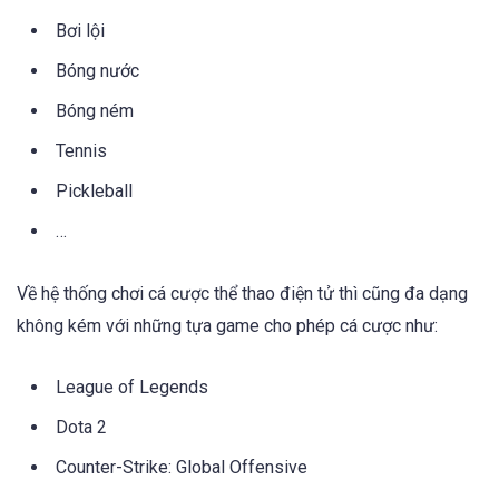
Bơi lội
Bóng nước
Bóng ném
Tennis
Pickleball
…
Về hệ thống chơi cá cược thể thao điện tử thì cũng đa dạng
không kém với những tựa game cho phép cá cược như:
League of Legends
Dota 2
Counter-Strike: Global Offensive