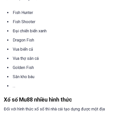
Fish Hunter
Fish Shooter
Đại chiến biển xanh
Dragon Fish
Vua biển cả
Vua thợ săn cá
Golden Fish
Săn kho báu
…
Xổ số Mu88 nhiều hình thức
Đối với hình thức xổ số thì nhà cái tạo dựng được một địa