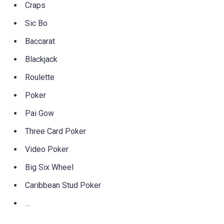
Craps
Sic Bo
Baccarat
Blackjack
Roulette
Poker
Pai Gow
Three Card Poker
Video Poker
Big Six Wheel
Caribbean Stud Poker
…