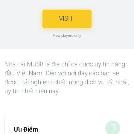
VISIT
New players only
Nhà cái MU88 là địa chỉ cá cược uy tín hàng
đầu Việt Nam. Đến với nơi đây các bạn sẽ
được trải nghiệm chất lượng dịch vụ tốt nhất,
uy tín nhất hiện nay.
Ưu Điểm