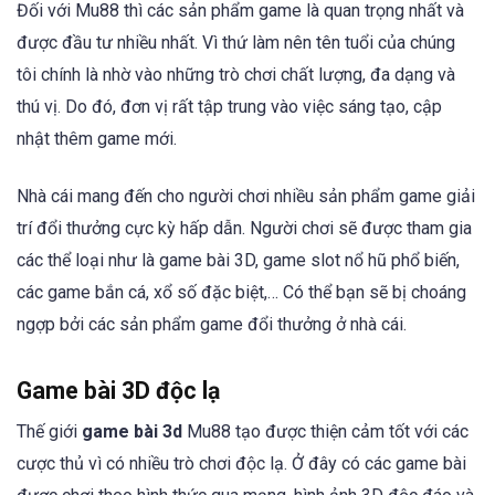
Đối với Mu88 thì các sản phẩm game là quan trọng nhất và
được đầu tư nhiều nhất. Vì thứ làm nên tên tuổi của chúng
tôi chính là nhờ vào những trò chơi chất lượng, đa dạng và
thú vị. Do đó, đơn vị rất tập trung vào việc sáng tạo, cập
nhật thêm game mới.
Nhà cái mang đến cho người chơi nhiều sản phẩm game giải
trí đổi thưởng cực kỳ hấp dẫn. Người chơi sẽ được tham gia
các thể loại như là game bài 3D, game slot nổ hũ phổ biến,
các game bắn cá, xổ số đặc biệt,… Có thể bạn sẽ bị choáng
ngợp bởi các sản phẩm game đổi thưởng ở nhà cái.
Game bài 3D độc lạ
Thế giới
game bài 3d
Mu88 tạo được thiện cảm tốt với các
cược thủ vì có nhiều trò chơi độc lạ. Ở đây có các game bài