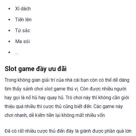
Xì dách
Tiến lên
Tứ sắc
Ma sói
…
Slot game đầy ưu đãi
Trong không gian giải trí của nhà cái bạn còn có thể dễ dàng
tìm thấy sảnh chơi slot game thú vị. Còn được nhiều người
hay gọi là nổ hũ hay quay hũ. Trò chơi này thì không cần giới
thiệu quá nhiều thì cược thủ cũng biết đến. Các game này
chơi nhanh, dễ kiếm tiền lại không mất nhiều vốn.
Đã có rất nhiều cược thủ đến đây là giành được phần quà lớn