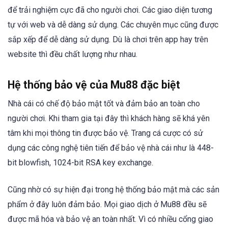
để trải nghiệm cực đã cho người chơi. Các giao diện tương
tự với web và dễ dàng sử dụng. Các chuyên mục cũng được
sắp xếp để dễ dàng sử dụng. Dù là chơi trên app hay trên
website thì đều chất lượng như nhau.
Hệ thống bảo vệ của Mu88 đặc biệt
Nhà cái có chế độ bảo mật tốt và đảm bảo an toàn cho
người chơi. Khi tham gia tại đây thì khách hàng sẽ khá yên
tâm khi mọi thông tin được bảo vệ. Trang cá cược có sử
dụng các công nghệ tiên tiến để bảo vệ nhà cái như là 448-
bit blowfish, 1024-bit RSA key exchange.
Cũng nhờ có sự hiện đại trong hệ thống bảo mật mà các sản
phẩm ở đây luôn đảm bảo. Mọi giao dịch ở Mu88 đều sẽ
được mã hóa và bảo vệ an toàn nhất. Vì có nhiều cổng giao