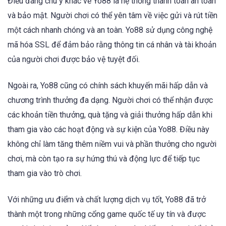
Điều đáng chú ý khác về Yo88 là hệ thống thanh toán an toàn
và bảo mật. Người chơi có thể yên tâm về việc gửi và rút tiền
một cách nhanh chóng và an toàn. Yo88 sử dụng công nghệ
mã hóa SSL để đảm bảo rằng thông tin cá nhân và tài khoản
của người chơi được bảo vệ tuyệt đối.
Ngoài ra, Yo88 cũng có chính sách khuyến mãi hấp dẫn và
chương trình thưởng đa dạng. Người chơi có thể nhận được
các khoản tiền thưởng, quà tặng và giải thưởng hấp dẫn khi
tham gia vào các hoạt động và sự kiện của Yo88. Điều này
không chỉ làm tăng thêm niềm vui và phần thưởng cho người
chơi, mà còn tạo ra sự hứng thú và động lực để tiếp tục
tham gia vào trò chơi.
Với những ưu điểm và chất lượng dịch vụ tốt, Yo88 đã trở
thành một trong những cổng game quốc tế uy tín và được