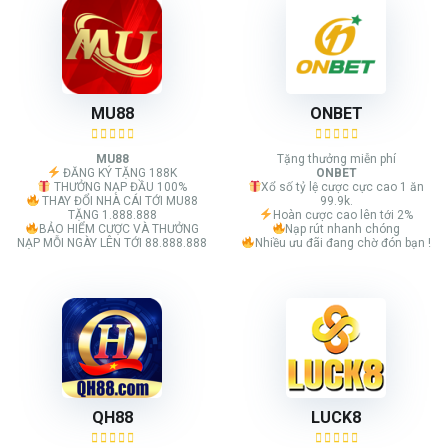
MU88
ONBET
MU88
Tặng thưởng miễn phí
ĐĂNG KÝ TẶNG 188K
ONBET
THƯỞNG NẠP ĐẦU 100%
Xổ số tỷ lệ cược cực cao 1 ăn
THAY ĐỔI NHÀ CÁI TỚI MU88
99.9k.
TẶNG 1.888.888
Hoàn cược cao lên tới 2%
BẢO HIỂM CƯỢC VÀ THƯỞNG
Nạp rút nhanh chóng
NẠP MỖI NGÀY LÊN TỚI 88.888.888
Nhiều ưu đãi đang chờ đón bạn !
QH88
LUCK8