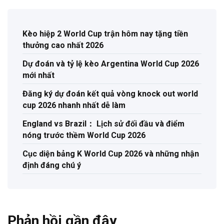
Kèo hiệp 2 World Cup trận hôm nay tặng tiền
thưởng cao nhất 2026
Dự đoán và tỷ lệ kèo Argentina World Cup 2026
mới nhất
Đăng ký dự đoán kết quả vòng knock out world
cup 2026 nhanh nhất dễ làm
England vs Brazil： Lịch sử đối đầu và điểm
nóng trước thềm World Cup 2026
Cục diện bảng K World Cup 2026 và những nhận
định đáng chú ý
Phản hồi gần đây