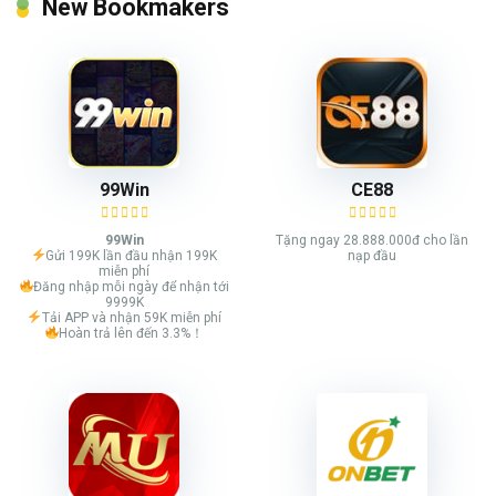
New Bookmakers
99Win
CE88
99Win
Tặng ngay 28.888.000đ cho lần
Gửi 199K lần đầu nhận 199K
nạp đầu
miễn phí
Đăng nhập mỗi ngày để nhận tới
9999K
Tải APP và nhận 59K miễn phí
Hoàn trả lên đến 3.3%！