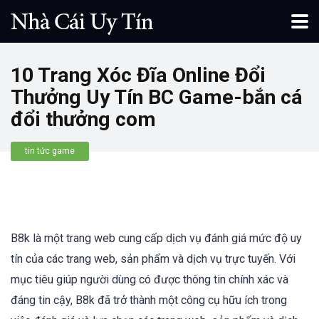
10 Trang Xóc Đĩa Online Đổi
Thưởng Uy Tín BC Game-bắn cá
đổi thưởng com
tin tức game
B8k là một trang web cung cấp dịch vụ đánh giá mức độ uy
tín của các trang web, sản phẩm và dịch vụ trực tuyến. Với
mục tiêu giúp người dùng có được thông tin chính xác và
đáng tin cậy, B8k đã trở thành một công cụ hữu ích trong