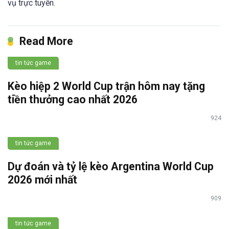
vụ trực tuyến.
Read More
tin tức game
Kèo hiệp 2 World Cup trận hôm nay tặng
tiền thưởng cao nhất 2026
924
tin tức game
Dự đoán và tỷ lệ kèo Argentina World Cup
2026 mới nhất
909
tin tức game