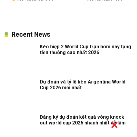
Recent News
Kèo hiệp 2 World Cup trận hôm nay tặng
tiền thưởng cao nhất 2026
Dự đoán và tỷ lệ kèo Argentina World
Cup 2026 mới nhất
Đăng ký dự đoán kết quả vòng knock
out world cup 2026 nhanh nhất dễ làm