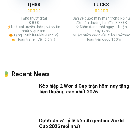
QH88
LUCK8
Tặng thưởng tại
Săn vé cược may mắn trong Nổ hủ
QH88
để nhận thưởng lên đến 8,888K
Nhà cái truyền thống và uy tín
✩ Điểm danh mỗi ngày – Nhận
nhất Việt Nam.
ngay 128K
Tặng 150k free khi đăng ký.
✩Bảo hiểm cược đầu tiên Thể thao
Hoàn trả lên đến 3.3%！
– Hoàn tiền cược 100%
Recent News
Kèo hiệp 2 World Cup trận hôm nay tặng
tiền thưởng cao nhất 2026
Dự đoán và tỷ lệ kèo Argentina World
Cup 2026 mới nhất