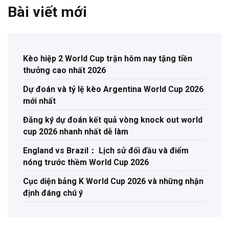
Bài viết mới
Kèo hiệp 2 World Cup trận hôm nay tặng tiền
thưởng cao nhất 2026
Dự đoán và tỷ lệ kèo Argentina World Cup 2026
mới nhất
Đăng ký dự đoán kết quả vòng knock out world
cup 2026 nhanh nhất dễ làm
England vs Brazil： Lịch sử đối đầu và điểm
nóng trước thềm World Cup 2026
Cục diện bảng K World Cup 2026 và những nhận
định đáng chú ý