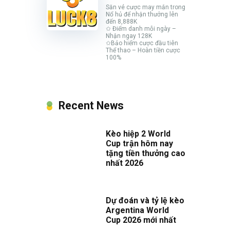
Săn vé cược may mắn trong
Nổ hủ để nhận thưởng lên
đến 8,888K
✩ Điểm danh mỗi ngày –
Nhận ngay 128K
✩Bảo hiểm cược đầu tiên
Thể thao – Hoàn tiền cược
100%
Recent News
Kèo hiệp 2 World
Cup trận hôm nay
tặng tiền thưởng cao
nhất 2026
Dự đoán và tỷ lệ kèo
Argentina World
Cup 2026 mới nhất