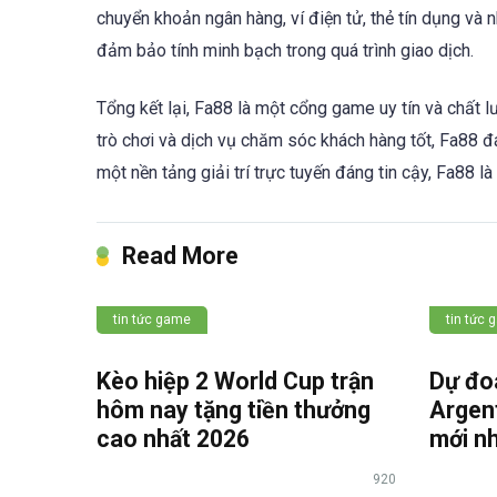
chuyển khoản ngân hàng, ví điện tử, thẻ tín dụng và
đảm bảo tính minh bạch trong quá trình giao dịch.
Tổng kết lại, Fa88 là một cổng game uy tín và chất 
trò chơi và dịch vụ chăm sóc khách hàng tốt, Fa88
một nền tảng giải trí trực tuyến đáng tin cậy, Fa88 là
Read More
tin tức game
tin tức
Kèo hiệp 2 World Cup trận
Dự đoá
hôm nay tặng tiền thưởng
Argen
cao nhất 2026
mới n
920