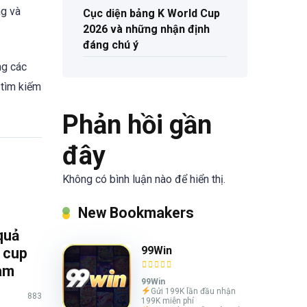
ng và
Cục diện bảng K World Cup
2026 và những nhận định
đáng chú ý
ng các
 tìm kiếm
Phản hồi gần
đây
Không có bình luận nào để hiển thị.
New Bookmakers
quả
99Win
 cup
làm
99Win
Gửi 199K lần đầu nhận
883
199K miễn phí