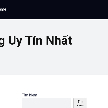
game
g Uy Tín Nhất
Tìm kiếm
Tìm
kiếm