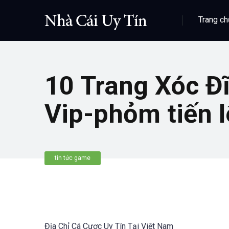
Trang ch
10 Trang Xóc Đ
Vip-phỏm tiến 
tin tức game
Địa Chỉ Cá Cược Uy Tín Tại Việt Nam