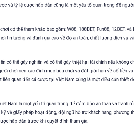
ược và tỷ lệ cược hấp dẫn cũng là một yếu tố quan trọng để người
i chơi có thể tham khảo bao gồm: W88, 188BET, Fun88, 12BET, và
i tin tưởng và đánh giá cao về độ an toàn, chất lượng dịch vụ v
ến có thể gây nghiện và có thể gây thiệt hại tài chính nếu không c
ười chơi nên xác định mục tiêu chơi và đặt giới hạn về số tiền và 
ật liên quan đến cá cược tại Việt Nam cũng là một điều cần thiết để
 Việt Nam là một yếu tố quan trọng để đảm bảo an toàn và tránh rủi
u kỹ về giấy phép hoạt động, đội ngũ hỗ trợ khách hàng, phương t
cược hấp dẫn trước khi quyết định tham gia.