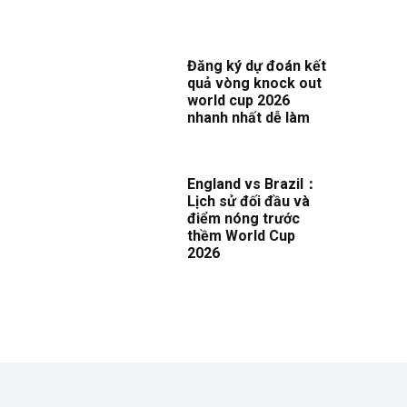
Đăng ký dự đoán kết
quả vòng knock out
world cup 2026
nhanh nhất dễ làm
England vs Brazil：
Lịch sử đối đầu và
điểm nóng trước
thềm World Cup
2026