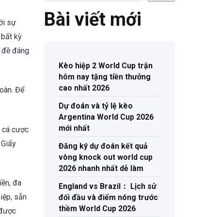
Bài viết mới
ới sự
 bất kỳ
n đề đáng
Kèo hiệp 2 World Cup trận
hôm nay tặng tiền thưởng
cao nhất 2026
toàn. Để
Dự đoán và tỷ lệ kèo
Argentina World Cup 2026
mới nhất
b cá cược
 Giấy
Đăng ký dự đoán kết quả
vòng knock out world cup
2026 nhanh nhất dễ làm
iền, đa
England vs Brazil： Lịch sử
iệp, sẵn
đối đầu và điểm nóng trước
thềm World Cup 2026
 được