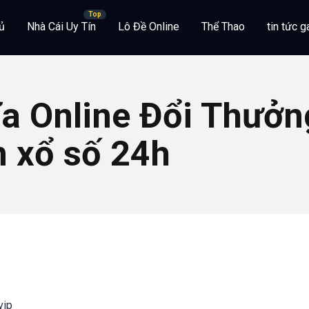
ủ
Nhà Cái Uy Tín
Lô Đề Online
Thể Thao
tin tức 
a Online Đổi Thưởn
 xổ số 24h
vip