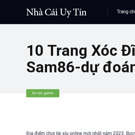
Trang ch
10 Trang Xóc Đĩ
Sam86-dự đoán
tin tức game
Địa điểm chơi tài xỉu online mới nhất năm 2023: Boc