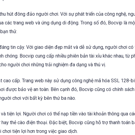
à thu hút đông đảo người chơi. Với sự phát triển của công nghệ, ng
qua các trang web và ứng dụng di động. Trong số đó, Bocvip là mộ
 bạn thử.
 đáng tin cậy. Với giao diện đẹp mắt và dễ sử dụng, người chơi có
nh chóng. Bocvip cung cấp nhiều phiên bản tài xỉu khác nhau, từ p
ho người chơi những trải nghiệm đa dạng và thú vị.
ật cao cấp. Trang web này sử dụng công nghệ mã hóa SSL 128-bi
hơi được bảo vệ an toàn. Bên cạnh đó, Bocvip cũng có chính sác
người chơi với bất kỳ bên thứ ba nào.
và tiện lợi. Người chơi có thể nạp tiền vào tài khoản thông qua cá
hay thẻ cào điện thoại. Đặc biệt, Bocvip cũng hỗ trợ thanh toán b
chơi tiện lợi hơn trong việc giao dịch.