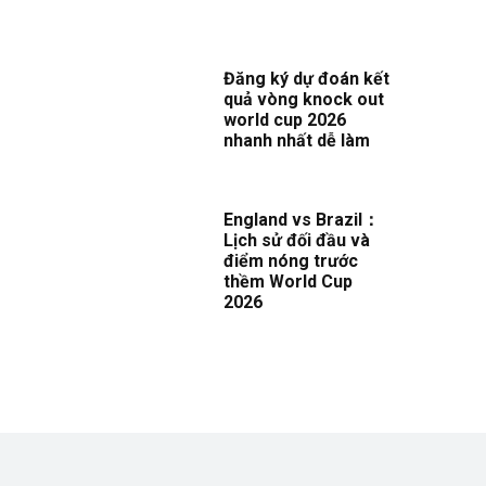
Đăng ký dự đoán kết
quả vòng knock out
world cup 2026
nhanh nhất dễ làm
England vs Brazil：
Lịch sử đối đầu và
điểm nóng trước
thềm World Cup
2026