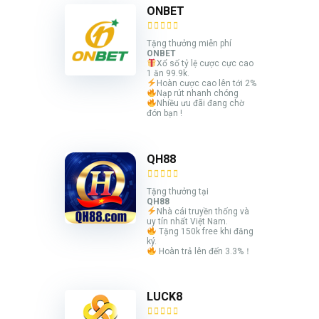
ONBET
Tặng thưởng miễn phí
ONBET
Xổ số tỷ lệ cược cực cao
1 ăn 99.9k.
Hoàn cược cao lên tới 2%
Nạp rút nhanh chóng
Nhiều ưu đãi đang chờ
đón bạn !
QH88
Tặng thưởng tại
QH88
Nhà cái truyền thống và
uy tín nhất Việt Nam.
Tặng 150k free khi đăng
ký.
Hoàn trả lên đến 3.3%！
LUCK8