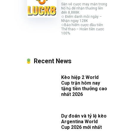
Săn vé cược may mắn trong
Nổ hủ để nhận thưởng lên
đến 8,888K
✩ Điểm danh mỗi ngày –
Nhận ngay 128K
✩Bảo hiểm cược đầu tiên
Thể thao – Hoàn tiền cược
100%
Recent News
Kèo hiệp 2 World
Cup trận hôm nay
tặng tiền thưởng cao
nhất 2026
Dự đoán và tỷ lệ kèo
Argentina World
Cup 2026 mới nhất