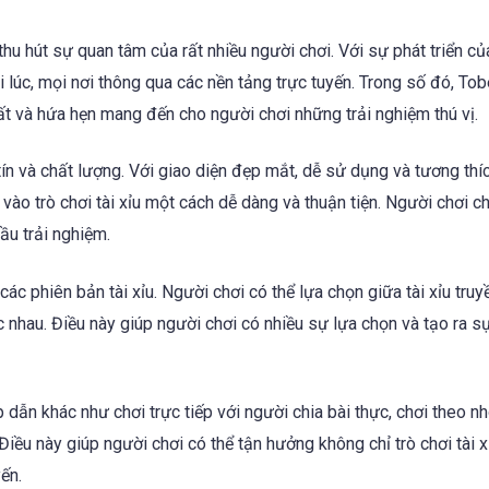
 thu hút sự quan tâm của rất nhiều người chơi. Với sự phát triển c
i lúc, mọi nơi thông qua các nền tảng trực tuyến. Trong số đó, To
ất và hứa hẹn mang đến cho người chơi những trải nghiệm thú vị.
ín và chất lượng. Với giao diện đẹp mắt, dễ sử dụng và tương thí
vào trò chơi tài xỉu một cách dễ dàng và thuận tiện. Người chơi c
ầu trải nghiệm.
 phiên bản tài xỉu. Người chơi có thể lựa chọn giữa tài xỉu truy
ác nhau. Điều này giúp người chơi có nhiều sự lựa chọn và tạo ra sự
 dẫn khác như chơi trực tiếp với người chia bài thực, chơi theo n
 Điều này giúp người chơi có thể tận hưởng không chỉ trò chơi tài 
ến.