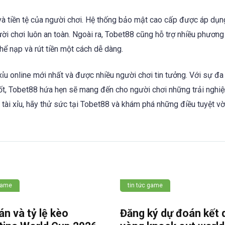
và tiền tệ của người chơi. Hệ thống bảo mật cao cấp được áp dụn
ời chơi luôn an toàn. Ngoài ra, Tobet88 cũng hỗ trợ nhiều phương
hể nạp và rút tiền một cách dễ dàng.
xỉu online mới nhất và được nhiều người chơi tin tưởng. Với sự đ
tốt, Tobet88 hứa hẹn sẽ mang đến cho người chơi những trải nghiệ
 tài xỉu, hãy thử sức tại Tobet88 và khám phá những điều tuyệt v
 game
tin tức game
n và tỷ lệ kèo
Đăng ký dự đoán kết 