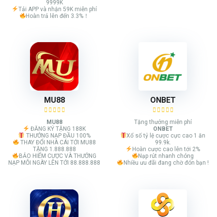
9999K
Tải APP và nhận 59K miễn phí
Hoàn trả lên đến 3.3%！
MU88
ONBET
MU88
Tặng thưởng miễn phí
ĐĂNG KÝ TẶNG 188K
ONBET
THƯỞNG NẠP ĐẦU 100%
Xổ số tỷ lệ cược cực cao 1 ăn
THAY ĐỔI NHÀ CÁI TỚI MU88
99.9k.
TẶNG 1.888.888
Hoàn cược cao lên tới 2%
BẢO HIỂM CƯỢC VÀ THƯỞNG
Nạp rút nhanh chóng
NẠP MỖI NGÀY LÊN TỚI 88.888.888
Nhiều ưu đãi đang chờ đón bạn !