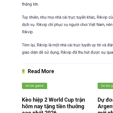
thắng lớn.
Tuy nhiên, như mọi nhà cái trực tuyến khác, Rikvip 
dịch vụ. Rikvip chỉ phục vụ người chơi Việt Nam, nên
Rikvip.
Tóm lại, Rikvip là một nhà cái trực tuyến uy tín và đ
giao diện dễ sử dụng, Rikvip đã thu hút được sự qua
Read More
tin tức game
tin tức
Kèo hiệp 2 World Cup trận
Dự đoá
hôm nay tặng tiền thưởng
Argen
cao nhất 2026
mới n