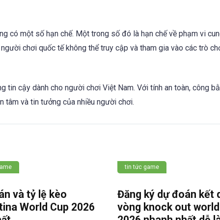
cũng có một số hạn chế. Một trong số đó là hạn chế về phạm vi cu
 người chơi quốc tế không thể truy cập và tham gia vào các trò chơ
áng tin cậy dành cho người chơi Việt Nam. Với tính an toàn, công b
n tâm và tin tưởng của nhiều người chơi.
 game
tin tức game
n và tỷ lệ kèo
Đăng ký dự đoán kết 
tina World Cup 2026
vòng knock out world
hất
2026 nhanh nhất dễ 