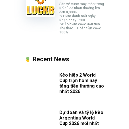
Săn vé cược may mắn trong
Nổ hủ để nhận thưởng lên
đến 8,888K
✩ Điểm danh mỗi ngày –
Nhận ngay 128K
✩Bảo hiểm cược đầu tiên
Thể thao – Hoàn tiền cược
100%
Recent News
Kèo hiệp 2 World
Cup trận hôm nay
tặng tiền thưởng cao
nhất 2026
Dự đoán và tỷ lệ kèo
Argentina World
Cup 2026 mới nhất