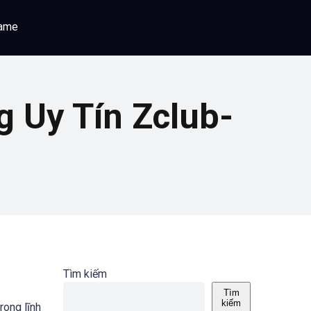
game
g Uy Tín Zclub-
Tìm kiếm
Tìm
kiếm
rong lĩnh