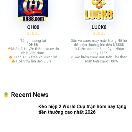
QH88
LUCK8
Tặng thưởng tại
Săn vé cược may mắn trong Nổ hủ
QH88
để nhận thưởng lên đến 8,888K
Nhà cái truyền thống và uy tín
✩ Điểm danh mỗi ngày – Nhận
nhất Việt Nam.
ngay 128K
Tặng 150k free khi đăng ký.
✩Bảo hiểm cược đầu tiên Thể thao
Hoàn trả lên đến 3.3%！
– Hoàn tiền cược 100%
Recent News
Kèo hiệp 2 World Cup trận hôm nay tặng
tiền thưởng cao nhất 2026