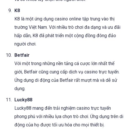
K8
K8 là một ứng dụng casino online tập trung vào thị
trường Việt Nam. Với nhiều trò chơi đa dạng và ưu đãi
hấp dẫn, K8 đã phát triển một cộng đồng đông đảo
người chơi.
Betfair
Với một trong những nền tảng cá cược lớn nhất thế
giới, Betfair cũng cung cấp dịch vụ casino trực tuyến.
Ứng dụng di động của Betfair rất mượt mà và dễ sử
dụng.
Lucky88
Lucky88 mang đến trải nghiệm casino trực tuyến
phong phú với nhiều lựa chọn trò chơi. Ứng dụng trên di
động của họ được tối ưu hóa cho mọi thiết bị.