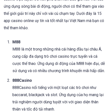
ứng dụng sòng bài di động, người chơi có thể tham gia vào
thế giới giải trí này chỉ với vài cú chạm tay. Dưới đây là 15
app casino online uy tín và tốt nhất tại Việt Nam mà bạn có
thể tham khảo.
M88
M88 là một trong những nhà cái hàng đầu tại châu Á,
cung cấp đa dạng trò chơi casino trực tuyến và cá
cược thể thao. Ứng dụng di động của M88 hiện đại, dễ
sử dụng và có nhiều chương trình khuyến mãi hấp dẫn.
888Casino
888Casino nổi tiếng với một loạt các trò chơi như
baccarat, blackjack và slot. Ứng dụng của họ mang lại
trải nghiệm người dùng tuyệt vời với giao diện thân
thiện và tốc độ tải nhanh.