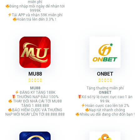
miễn phí
Đăng nhập mỗi ngày để nhận tới
9999K
Tải APP và nhận 59K miễn phí
Hoàn trả lên đến 3.3%！
MU88
ONBET
MU88
Tặng thưởng miễn phí
ĐĂNG KÝ TẶNG 188K
ONBET
THƯỞNG NẠP ĐẦU 100%
Xổ số tỷ lệ cược cực cao 1 ăn
THAY ĐỔI NHÀ CÁI TỚI MU88
99.9k.
TẶNG 1.888.888
Hoàn cược cao lên tới 2%
BẢO HIỂM CƯỢC VÀ THƯỞNG
Nạp rút nhanh chóng
NẠP MỖI NGÀY LÊN TỚI 88.888.888
Nhiều ưu đãi đang chờ đón bạn !