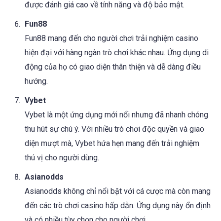
được đánh giá cao về tính năng và độ bảo mật.
Fun88
Fun88 mang đến cho người chơi trải nghiệm casino
hiện đại với hàng ngàn trò chơi khác nhau. Ứng dụng di
động của họ có giao diện thân thiện và dễ dàng điều
hướng.
Vybet
Vybet là một ứng dụng mới nổi nhưng đã nhanh chóng
thu hút sự chú ý. Với nhiều trò chơi độc quyền và giao
diện mượt mà, Vybet hứa hẹn mang đến trải nghiệm
thú vị cho người dùng.
Asianodds
Asianodds không chỉ nổi bật với cá cược mà còn mang
đến các trò chơi casino hấp dẫn. Ứng dụng này ổn định
và có nhiều tùy chọn cho người chơi.