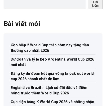
Tìm
kiếm
Bài viết mới
Kèo hiệp 2 World Cup trận hôm nay tặng tiền
thưởng cao nhất 2026
Dự đoán và tỷ lệ kèo Argentina World Cup 2026
mới nhất
Đăng ký dự đoán kết quả vòng knock out world
cup 2026 nhanh nhất dễ làm
England vs Brazil： Lịch sử đối đầu và điểm
nóng trước thềm World Cup 2026
Cục diện bảng K World Cup 2026 và những nhận