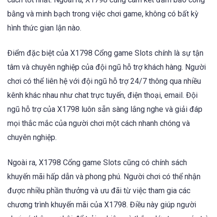
bằng và minh bạch trong việc chơi game, không có bất kỳ
hình thức gian lận nào.
Điểm đặc biệt của X1798 Cổng game Slots chính là sự tận
tâm và chuyên nghiệp của đội ngũ hỗ trợ khách hàng. Người
chơi có thể liên hệ với đội ngũ hỗ trợ 24/7 thông qua nhiều
kênh khác nhau như chat trực tuyến, điện thoại, email. Đội
ngũ hỗ trợ của X1798 luôn sẵn sàng lắng nghe và giải đáp
mọi thắc mắc của người chơi một cách nhanh chóng và
chuyên nghiệp.
Ngoài ra, X1798 Cổng game Slots cũng có chính sách
khuyến mãi hấp dẫn và phong phú. Người chơi có thể nhận
được nhiều phần thưởng và ưu đãi từ việc tham gia các
chương trình khuyến mãi của X1798. Điều này giúp người