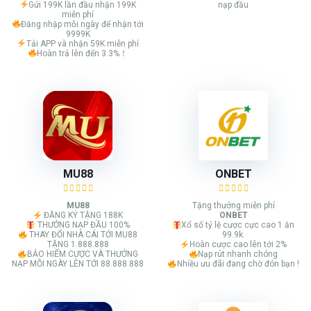
Gửi 199K lần đầu nhận 199K
nạp đầu
miễn phí
Đăng nhập mỗi ngày để nhận tới
9999K
Tải APP và nhận 59K miễn phí
Hoàn trả lên đến 3.3%！
MU88
ONBET
MU88
Tặng thưởng miễn phí
ĐĂNG KÝ TẶNG 188K
ONBET
THƯỞNG NẠP ĐẦU 100%
Xổ số tỷ lệ cược cực cao 1 ăn
THAY ĐỔI NHÀ CÁI TỚI MU88
99.9k.
TẶNG 1.888.888
Hoàn cược cao lên tới 2%
BẢO HIỂM CƯỢC VÀ THƯỞNG
Nạp rút nhanh chóng
NẠP MỖI NGÀY LÊN TỚI 88.888.888
Nhiều ưu đãi đang chờ đón bạn !