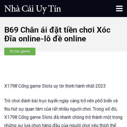
B69 Chân ái đặt tiền chơi Xóc
Đĩa online-lô đề online
tin tức game
X1798 Cổng game Slots uy tín thịnh hành nhất 2023
Trò chơi đánh bài trực tuyến ngày càng trở nên phổ biến và
thu hút sự quan tâm của rất nhiều người chơi. Trong số đó,
X1798 Cổng game Slots đã nhanh chóng trở thành một trong
những sự lựa chọn hàng đầu của người chơi yêu thích thể