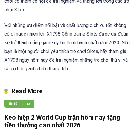
chơi có thêm cơ hội để trải nghiệm và thắng lớn trong các trò
chơi Slots.
Với những ưu điểm nổi bật và chất lượng dịch vụ tốt, không
có gì ngạc nhiên khi X1798 Cổng game Slots được dự đoán
sẽ trở thành cổng game uy tín thịnh hành nhất năm 2023. Nếu
bạn là một người chơi yêu thích trò chơi Slots, hãy tham gia
X1798 ngay hôm nay để trải nghiệm những trò chơi thú vị và
có cơ hội giành chiến thắng lớn.
Read More
tin tức game
Kèo hiệp 2 World Cup trận hôm nay tặng
tiền thưởng cao nhất 2026