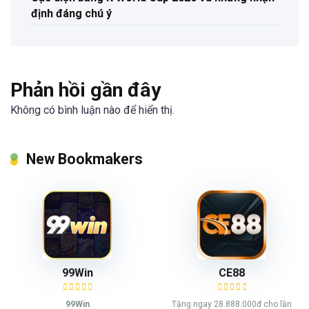
định đáng chú ý
Phản hồi gần đây
Không có bình luận nào để hiển thị.
New Bookmakers
99Win
CE88
99Win
Tặng ngay 28.888.000đ cho lần