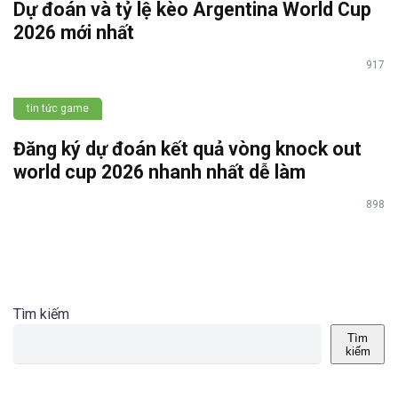
Dự đoán và tỷ lệ kèo Argentina World Cup
2026 mới nhất
917
tin tức game
Đăng ký dự đoán kết quả vòng knock out
world cup 2026 nhanh nhất dễ làm
898
Tìm kiếm
Tìm
kiếm