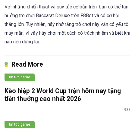
Với những chiến thuật và quy tắc cơ bản trên, bạn có thể tận
hưởng trò chơi Baccarat Deluxe trên F8Bet và có cơ hội
thắng lớn. Tuy nhiên, hãy nhớ rằng trò chơi này vẫn có yếu tố
may mắn, vì vậy hãy chơi một cách có trách nhiệm và biết khi
nào nên dừng lại.
Read More
tin tức game
Kèo hiệp 2 World Cup trận hôm nay tặng
tiền thưởng cao nhất 2026
933
tin tức game