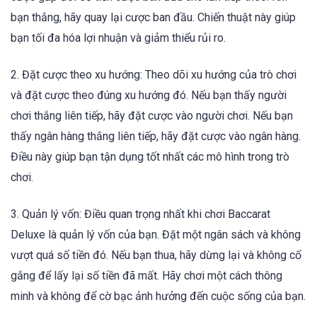
bạn thắng, hãy quay lại cược ban đầu. Chiến thuật này giúp
bạn tối đa hóa lợi nhuận và giảm thiểu rủi ro.
2. Đặt cược theo xu hướng: Theo dõi xu hướng của trò chơi
và đặt cược theo đúng xu hướng đó. Nếu bạn thấy người
chơi thắng liên tiếp, hãy đặt cược vào người chơi. Nếu bạn
thấy ngân hàng thắng liên tiếp, hãy đặt cược vào ngân hàng.
Điều này giúp bạn tận dụng tốt nhất các mô hình trong trò
chơi.
3. Quản lý vốn: Điều quan trọng nhất khi chơi Baccarat
Deluxe là quản lý vốn của bạn. Đặt một ngân sách và không
vượt quá số tiền đó. Nếu bạn thua, hãy dừng lại và không cố
gắng để lấy lại số tiền đã mất. Hãy chơi một cách thông
minh và không để cờ bạc ảnh hưởng đến cuộc sống của bạn.