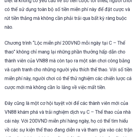
biệt là không có yêu cầu về số tiền cược tối thiểu, người chơi
có thể sử dụng toàn bộ số tiền miễn phí này để đặt cược và
rút tiền thắng mà không cần phải trải qua bất kỳ ràng buộc
nào.
Chương trình “Lộc miễn phí 200VND mỗi ngày tại C – Thể
thao” không chỉ mang lại những phần thưởng hấp dẫn cho
thành viên của VN88 mà còn tạo ra một sân chơi công bằng
và cạnh tranh cho những người yêu thích thể thao. Với số tiền
miễn phí này, người chơi có thể thử nghiệm các chiến lược cá
cược mới mà không cần lo lắng về việc mất tiền.
Đây cũng là một cơ hội tuyệt vời để các thành viên mới của
VN88 khám phá và trải nghiệm dịch vụ C – Thể thao của nhà
cái này. Với 200VND miễn phí hàng ngày, họ có thể tìm hiểu
về các sự kiện thể thao đang diễn ra và tham gia vào các trận