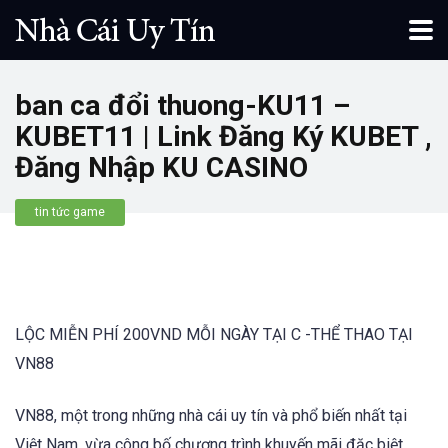
ban ca đổi thuong-KU11 –
KUBET11 | Link Đăng Ký KUBET ,
Đăng Nhập KU CASINO
tin tức game
LỘC MIỄN PHÍ 200VND MỖI NGÀY TẠI C -THỂ THAO TẠI
VN88
VN88, một trong những nhà cái uy tín và phổ biến nhất tại
Việt Nam, vừa công bố chương trình khuyến mãi đặc biệt