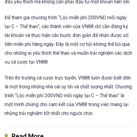
đấu yêu thích mà không cần phải đầu tư một khoản tiền lớn.
Để tham gia chương trình “Lộc miễn phí 200VND mỗi ngày
tại C – Thể thao”, các thành viên của VN88 chỉ cần đăng ký
tài khoản và thực hiện các bước đơn giản để nhận được số
tiền miễn phí hàng ngày. Đây là một cơ hội không thể bỏ qua
cho những ai yêu thích thể thao và muốn trải nghiệm các dịch
vụ cá cược tại VN88.
Trên thị trường cá cược trực tuyến, VN88 luôn được biết đến
là một trong những nhà cái uy tín và chất lượng nhất. Chương
trình “Lộc miễn phí 200VND mỗi ngày tại C – Thể thao” là
một minh chứng cho cam kết của VN88 trong việc mang lại
những trải nghiệm tốt nhất cho người chơi.
Read More