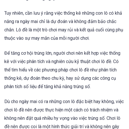
Tuy nhiên, cần lưu ý rằng việc thống kê những con lô có khả
năng ra ngày mai chỉ là dự đoán và không đảm bảo chắc
chắn. Lô đề là một trò chơi may rủi và kết quả cuối cùng phụ
thuộc vào sự may mắn của mỗi người chơi.
Để tăng cơ hội trúng lớn, người chơi nên kết hợp việc thống
kê với việc phân tích và nghiên cứu kỹ thuật chơi lô đề. Có
thể tìm hiểu về các phương pháp chơi lô đề như phân tích
thống kê, dự đoán theo chu kỳ, hay sử dụng các công cụ
phân tích số liệu để tăng khả năng trúng số.
Dù cho ngày mai có ra những con lô đặc biệt hay không, việc
chơi lô đề nên được thực hiện một cách có trách nhiệm và
không nên đặt quá nhiều hy vọng vào việc trúng số. Chơi lô
đề nên được coi là một hình thức giải trí và không nên gây