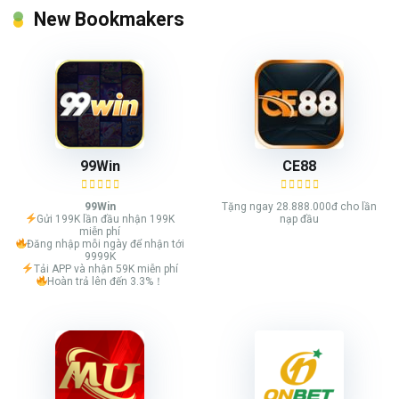
New Bookmakers
99Win
CE88
99Win
Tặng ngay 28.888.000đ cho lần
Gửi 199K lần đầu nhận 199K
nạp đầu
miễn phí
Đăng nhập mỗi ngày để nhận tới
9999K
Tải APP và nhận 59K miễn phí
Hoàn trả lên đến 3.3%！