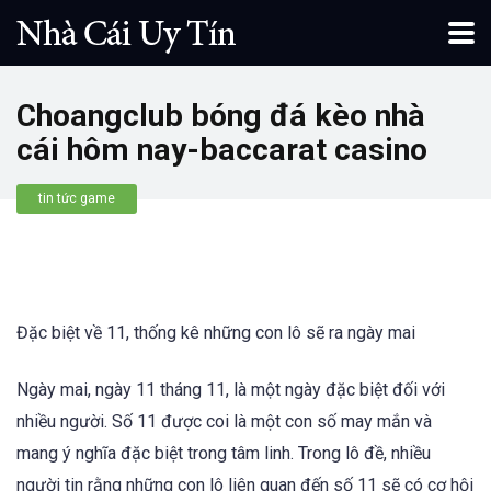
Choangclub bóng đá kèo nhà
cái hôm nay-baccarat casino
tin tức game
Đặc biệt về 11, thống kê những con lô sẽ ra ngày mai
Ngày mai, ngày 11 tháng 11, là một ngày đặc biệt đối với
nhiều người. Số 11 được coi là một con số may mắn và
mang ý nghĩa đặc biệt trong tâm linh. Trong lô đề, nhiều
người tin rằng những con lô liên quan đến số 11 sẽ có cơ hội