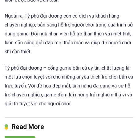
Ngoài ra, Tỷ phú đại dương còn có dịch vụ khách hàng
chuyên nghiệp, sẵn sàng hỗ trợ người chơi trong quá trình sử
dụng game. Đội ngũ nhân viên hỗ trợ thân thiện và nhiệt tình,
luôn sẵn sàng giải đáp mọi thắc mắc và giúp đỡ người chơi
khi cần thiết.
Tỷ phú đại dương – cổng game bắn cá uy tín, chất lượng là
một lựa chọn tuyệt vời cho những ai yêu thích trò chơi bắn cá
trực tuyến. Với đồ họa đẹp mắt, tính năng đa dạng và sự hỗ
trợ chuyên nghiệp, game đem lại những trải nghiệm thú vị và
giải trí tuyệt vời cho người chơi.
Read More