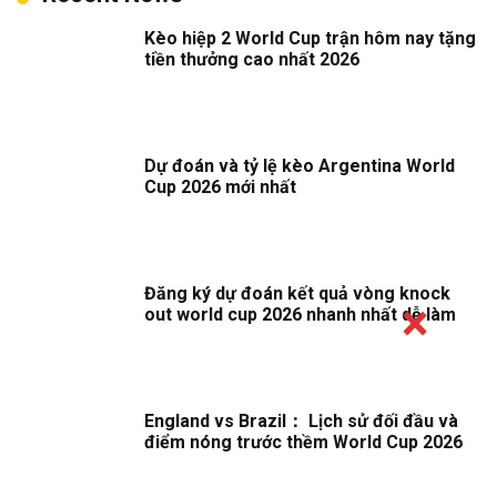
Kèo hiệp 2 World Cup trận hôm nay tặng
tiền thưởng cao nhất 2026
Dự đoán và tỷ lệ kèo Argentina World
Cup 2026 mới nhất
Đăng ký dự đoán kết quả vòng knock
out world cup 2026 nhanh nhất dễ làm
England vs Brazil： Lịch sử đối đầu và
điểm nóng trước thềm World Cup 2026