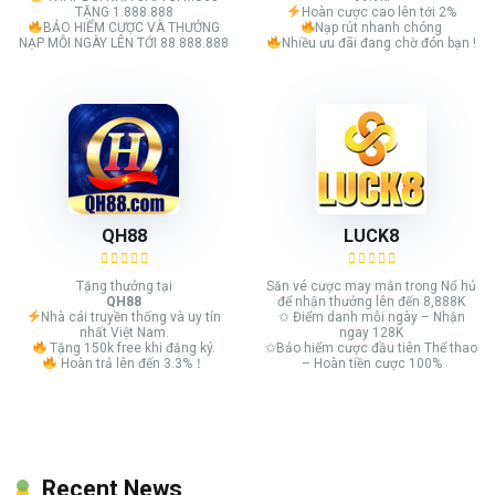
TẶNG 1.888.888
Hoàn cược cao lên tới 2%
BẢO HIỂM CƯỢC VÀ THƯỞNG
Nạp rút nhanh chóng
NẠP MỖI NGÀY LÊN TỚI 88.888.888
Nhiều ưu đãi đang chờ đón bạn !
QH88
LUCK8
Tặng thưởng tại
Săn vé cược may mắn trong Nổ hủ
QH88
để nhận thưởng lên đến 8,888K
Nhà cái truyền thống và uy tín
✩ Điểm danh mỗi ngày – Nhận
nhất Việt Nam.
ngay 128K
Tặng 150k free khi đăng ký.
✩Bảo hiểm cược đầu tiên Thể thao
Hoàn trả lên đến 3.3%！
– Hoàn tiền cược 100%
Recent News