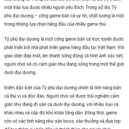
một trào lưu được nhiều người yêu thích. Trong số đó, Tỷ
phú đại dương – cổng game bắn cá uy tín, chất lượng là một
trong những lựa chọn hàng đầu của nhiều game thủ.
Tỷ phú đại dương là một cổng game bắn cá trực tuyến được
phát triển bởi nhà phát triển game hàng đầu tại Việt Nam. Với
giao diện đẹp mắt, âm thanh sống động và hình ảnh sắc nét,
người chơi sẽ có cảm giác như đang sống trong một thế giới
dưới đại dương.
Điểm đặc biệt của Tỷ phú đại dương chính là tính năng bắn
cá thú vị và độc đáo. Người chơi sẽ được trải nghiệm cảm
giác như đang đi săn cá dưới đại dương, với nhiều loại cá
khác nhau và cấp độ khó khăn tăng dần. Đồng thời, game
còn có các tính năng như săn boss, săn thưởng và đua top