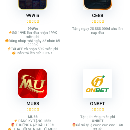
99Win
CE88
99Win
Tặng ngay 28.888.000đ cho lần
Gửi 199K lần đầu nhận 199K
nạp đầu
miễn phí
Đăng nhập mỗi ngày để nhận tới
9999K
Tải APP và nhận 59K miễn phí
Hoàn trả lên đến 3.3%！
MU88
ONBET
MU88
Tặng thưởng miễn phí
ĐĂNG KÝ TẶNG 188K
ONBET
THƯỞNG NẠP ĐẦU 100%
Xổ số tỷ lệ cược cực cao 1 ăn
THAY ĐỔI NHÀ CÁI TỚI MU88
99.9k.