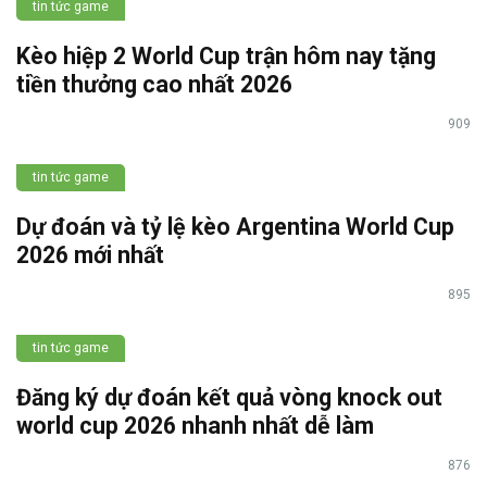
tin tức game
Kèo hiệp 2 World Cup trận hôm nay tặng
tiền thưởng cao nhất 2026
909
tin tức game
Dự đoán và tỷ lệ kèo Argentina World Cup
2026 mới nhất
895
tin tức game
Đăng ký dự đoán kết quả vòng knock out
world cup 2026 nhanh nhất dễ làm
876