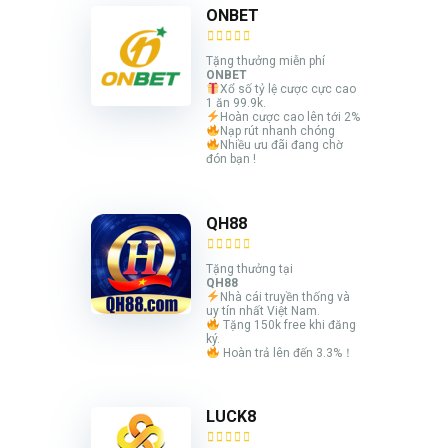
ONBET
Tặng thưởng miễn phí
ONBET
Xổ số tỷ lệ cược cực cao
1 ăn 99.9k.
Hoàn cược cao lên tới 2%
Nạp rút nhanh chóng
Nhiều ưu đãi đang chờ
đón bạn !
QH88
Tặng thưởng tại
QH88
Nhà cái truyền thống và
uy tín nhất Việt Nam.
Tặng 150k free khi đăng
ký.
Hoàn trả lên đến 3.3%！
LUCK8