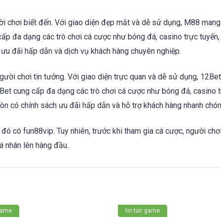
ười chơi biết đến. Với giao diện đẹp mắt và dễ sử dụng, M88 man
cấp đa dạng các trò chơi cá cược như bóng đá, casino trực tuyến,
h ưu đãi hấp dẫn và dịch vụ khách hàng chuyên nghiệp.
người chơi tin tưởng. Với giao diện trực quan và dễ sử dụng, 12B
2Bet cung cấp đa dạng các trò chơi cá cược như bóng đá, casino 
 còn có chính sách ưu đãi hấp dẫn và hỗ trợ khách hàng nhanh chón
g đó có fun88vip. Tuy nhiên, trước khi tham gia cá cược, người chơ
cá nhân lên hàng đầu.
 game
tin tức game