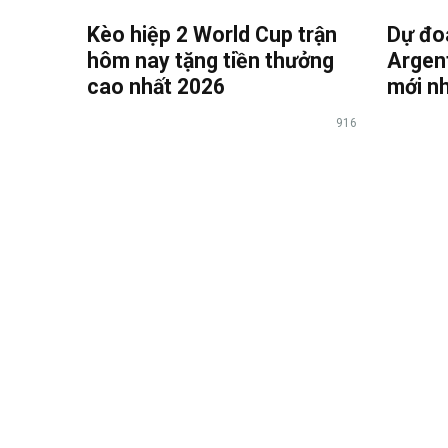
Kèo hiệp 2 World Cup trận
Dự đoá
hôm nay tặng tiền thưởng
Argen
cao nhất 2026
mới n
916