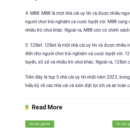
4. M88: M88 là một nhà cái uy tín và được nhiều ng
người chơi trải nghiệm cá cược tuyệt vời. M88 cung 
nhiều trò chơi khác. Ngoài ra, M88 còn có chính sác
5. 12Bet: 12Bet là một nhà cái uy tín và được nhiều 
đến cho người chơi trải nghiệm cá cược tuyệt vời. 1
tuyến, xổ số và nhiều trò chơi khác. Ngoài ra, 12Bet
Trên đây là top 5 nhà cái uy tín nhất năm 2023, tron
hiểu kỹ về các nhà cái và luôn đặt lợi ích và an toàn 
Read More
tin tức game
tin tức