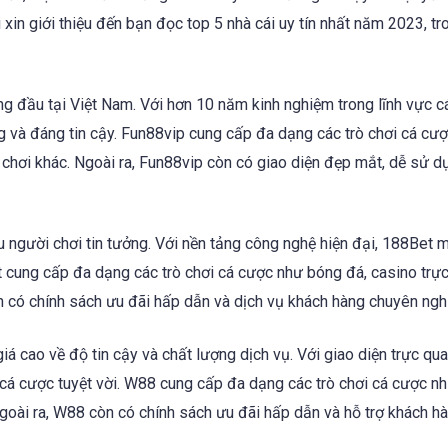
ôi xin giới thiệu đến bạn đọc top 5 nhà cái uy tín nhất năm 2023, t
ng đầu tại Việt Nam. Với hơn 10 năm kinh nghiệm trong lĩnh vực c
 và đáng tin cậy. Fun88vip cung cấp đa dạng các trò chơi cá cư
ò chơi khác. Ngoài ra, Fun88vip còn có giao diện đẹp mắt, dễ sử d
ều người chơi tin tưởng. Với nền tảng công nghệ hiện đại, 188Bet
t cung cấp đa dạng các trò chơi cá cược như bóng đá, casino trực
òn có chính sách ưu đãi hấp dẫn và dịch vụ khách hàng chuyên ngh
á cao về độ tin cậy và chất lượng dịch vụ. Với giao diện trực qu
cá cược tuyệt vời. W88 cung cấp đa dạng các trò chơi cá cược n
 Ngoài ra, W88 còn có chính sách ưu đãi hấp dẫn và hỗ trợ khách h