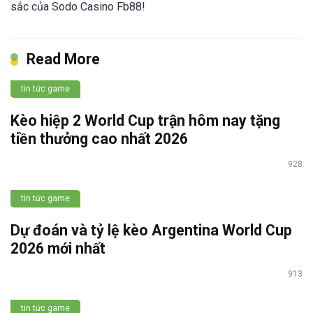
sắc của Sodo Casino Fb88!
Read More
tin tức game
Kèo hiệp 2 World Cup trận hôm nay tặng
tiền thưởng cao nhất 2026
928
tin tức game
Dự đoán và tỷ lệ kèo Argentina World Cup
2026 mới nhất
913
tin tức game