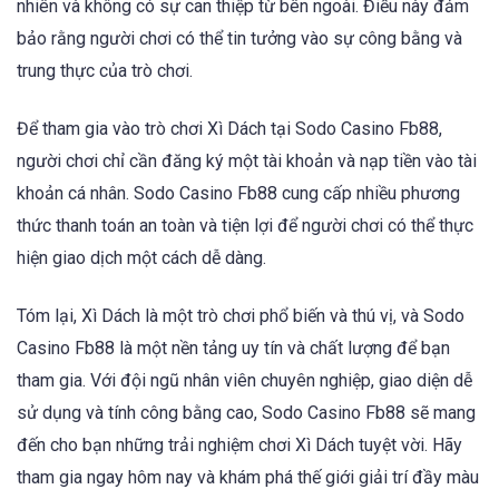
nhiên và không có sự can thiệp từ bên ngoài. Điều này đảm
bảo rằng người chơi có thể tin tưởng vào sự công bằng và
trung thực của trò chơi.
Để tham gia vào trò chơi Xì Dách tại Sodo Casino Fb88,
người chơi chỉ cần đăng ký một tài khoản và nạp tiền vào tài
khoản cá nhân. Sodo Casino Fb88 cung cấp nhiều phương
thức thanh toán an toàn và tiện lợi để người chơi có thể thực
hiện giao dịch một cách dễ dàng.
Tóm lại, Xì Dách là một trò chơi phổ biến và thú vị, và Sodo
Casino Fb88 là một nền tảng uy tín và chất lượng để bạn
tham gia. Với đội ngũ nhân viên chuyên nghiệp, giao diện dễ
sử dụng và tính công bằng cao, Sodo Casino Fb88 sẽ mang
đến cho bạn những trải nghiệm chơi Xì Dách tuyệt vời. Hãy
tham gia ngay hôm nay và khám phá thế giới giải trí đầy màu