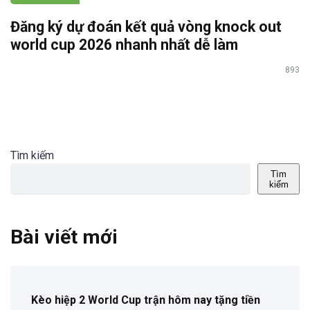
Đăng ký dự đoán kết quả vòng knock out
world cup 2026 nhanh nhất dễ làm
893
Tìm kiếm
Tìm
kiếm
Bài viết mới
Kèo hiệp 2 World Cup trận hôm nay tặng tiền