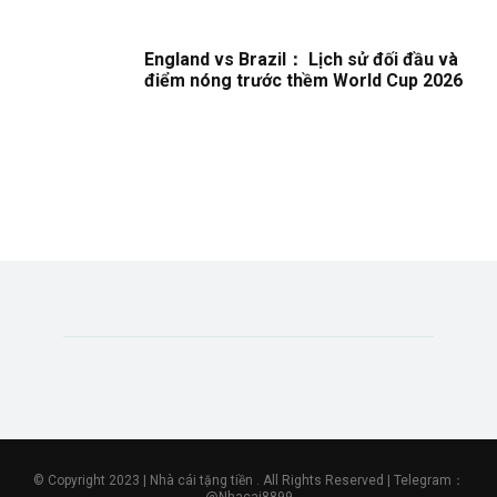
England vs Brazil： Lịch sử đối đầu và
điểm nóng trước thềm World Cup 2026
© Copyright 2023 | Nhà cái tặng tiền . All Rights Reserved | Telegram：
@Nhacai8899