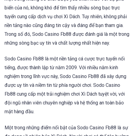
biến của nó, không khó để tìm thấy nhiều sòng bạc trực
tuyến cung cấp dịch vụ chơi Xì Dách. Tuy nhiên, không phải
nền tảng nào cũng đáng tin cậy và đáng để bạn tham gia.
Trong số đó, Sodo Casino Fb88 được đánh giá là một trong
những sòng bạc uy tín và chất lượng nhất hiện nay.
Sodo Casino Fb88 là một nền tảng cá cược trực tuyến nổi
tiếng, được thành lập từ năm 2009. Với nhiều năm kinh
nghiệm trong lĩnh vực này, Sodo Casino Fb88 đã xây dựng
được uy tín và niềm tin từ phía người chơi. Sodo Casino
Fb88 cung cấp một trải nghiệm chơi Xì Dách tuyệt vời, với
đội ngũ nhân viên chuyên nghiệp và hệ thống an toàn bảo
mật hàng đầu.
Một trong những điểm nổi bật của Sodo Casino Fb88 là sự