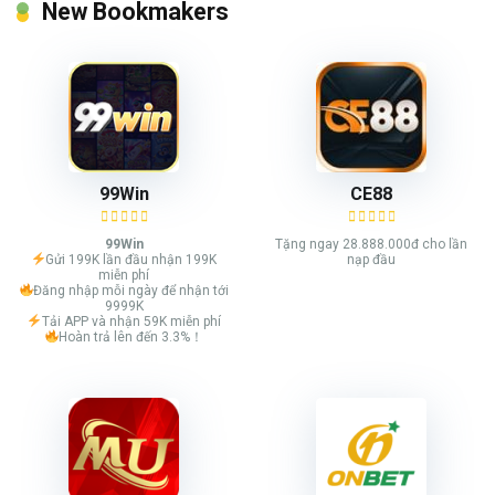
New Bookmakers
99Win
CE88
99Win
Tặng ngay 28.888.000đ cho lần
Gửi 199K lần đầu nhận 199K
nạp đầu
miễn phí
Đăng nhập mỗi ngày để nhận tới
9999K
Tải APP và nhận 59K miễn phí
Hoàn trả lên đến 3.3%！