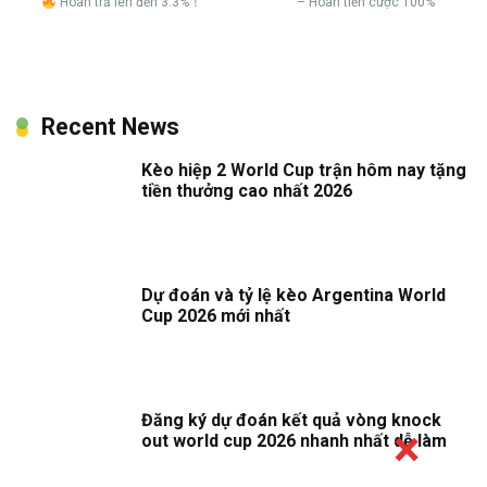
Hoàn trả lên đến 3.3%！
– Hoàn tiền cược 100%
Recent News
Kèo hiệp 2 World Cup trận hôm nay tặng
tiền thưởng cao nhất 2026
Dự đoán và tỷ lệ kèo Argentina World
Cup 2026 mới nhất
Đăng ký dự đoán kết quả vòng knock
out world cup 2026 nhanh nhất dễ làm