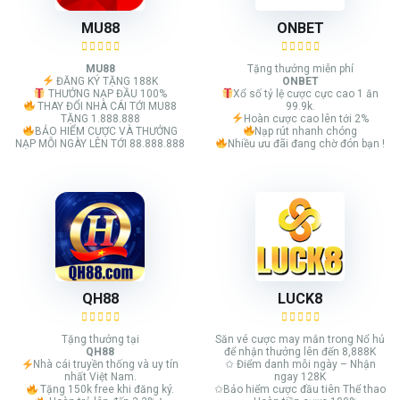
MU88
ONBET
MU88
Tặng thưởng miễn phí
ĐĂNG KÝ TẶNG 188K
ONBET
THƯỞNG NẠP ĐẦU 100%
Xổ số tỷ lệ cược cực cao 1 ăn
THAY ĐỔI NHÀ CÁI TỚI MU88
99.9k.
TẶNG 1.888.888
Hoàn cược cao lên tới 2%
BẢO HIỂM CƯỢC VÀ THƯỞNG
Nạp rút nhanh chóng
NẠP MỖI NGÀY LÊN TỚI 88.888.888
Nhiều ưu đãi đang chờ đón bạn !
QH88
LUCK8
Tặng thưởng tại
Săn vé cược may mắn trong Nổ hủ
QH88
để nhận thưởng lên đến 8,888K
Nhà cái truyền thống và uy tín
✩ Điểm danh mỗi ngày – Nhận
nhất Việt Nam.
ngay 128K
Tặng 150k free khi đăng ký.
✩Bảo hiểm cược đầu tiên Thể thao