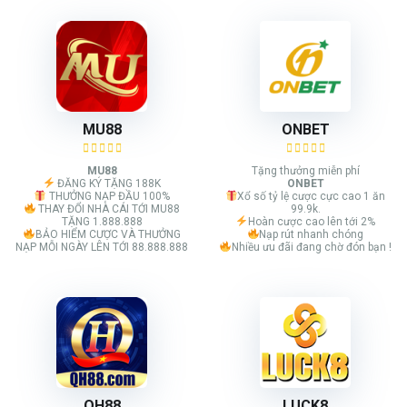
MU88
ONBET
MU88
Tặng thưởng miễn phí
ĐĂNG KÝ TẶNG 188K
ONBET
THƯỞNG NẠP ĐẦU 100%
Xổ số tỷ lệ cược cực cao 1 ăn
THAY ĐỔI NHÀ CÁI TỚI MU88
99.9k.
TẶNG 1.888.888
Hoàn cược cao lên tới 2%
BẢO HIỂM CƯỢC VÀ THƯỞNG
Nạp rút nhanh chóng
NẠP MỖI NGÀY LÊN TỚI 88.888.888
Nhiều ưu đãi đang chờ đón bạn !
QH88
LUCK8