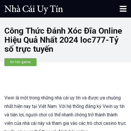
Công Thức Đánh Xóc Đĩa Online
Hiệu Quả Nhất 2024 loc777-Tỷ
số trực tuyến
tin tức game
Vwin là một trong những nhà cái uy tín và được ưa chuộng
nhất hiện nay tại Việt Nam. Với hệ thống đăng ký Vwin uy tín
và tiện lợi, người chơi có thể nhanh chóng trở thành thành
viên của nhà cái này và tham gia vào các trò chơi casino trực