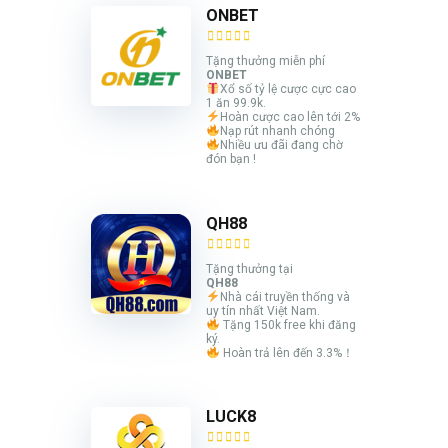
ONBET
Tặng thưởng miễn phí
ONBET
Xổ số tỷ lệ cược cực cao
1 ăn 99.9k.
Hoàn cược cao lên tới 2%
Nạp rút nhanh chóng
Nhiều ưu đãi đang chờ
đón bạn !
QH88
Tặng thưởng tại
QH88
Nhà cái truyền thống và
uy tín nhất Việt Nam.
Tặng 150k free khi đăng
ký.
Hoàn trả lên đến 3.3%！
LUCK8