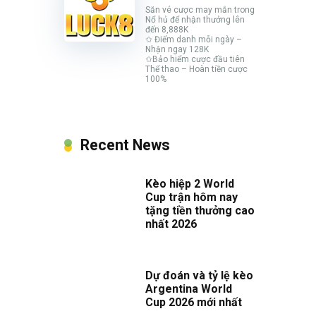
Săn vé cược may mắn trong
Nổ hủ để nhận thưởng lên
đến 8,888K
✩ Điểm danh mỗi ngày –
Nhận ngay 128K
✩Bảo hiểm cược đầu tiên
Thể thao – Hoàn tiền cược
100%
Recent News
Kèo hiệp 2 World
Cup trận hôm nay
tặng tiền thưởng cao
nhất 2026
Dự đoán và tỷ lệ kèo
Argentina World
Cup 2026 mới nhất