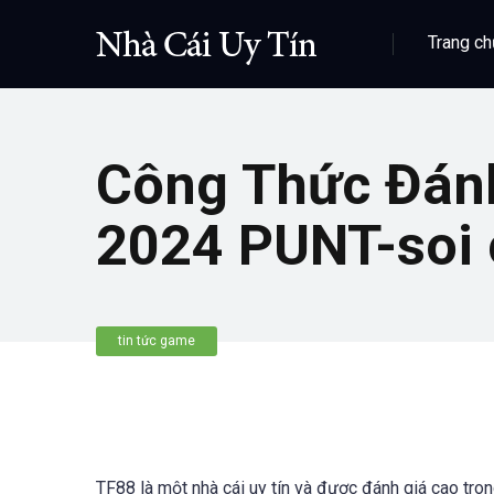
Trang ch
Công Thức Đánh
2024 PUNT-soi 
tin tức game
TF88 là một nhà cái uy tín và được đánh giá cao tro