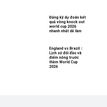
Đăng ký dự đoán kết
quả vòng knock out
world cup 2026
nhanh nhất dễ làm
England vs Brazil：
Lịch sử đối đầu và
điểm nóng trước
thềm World Cup
2026