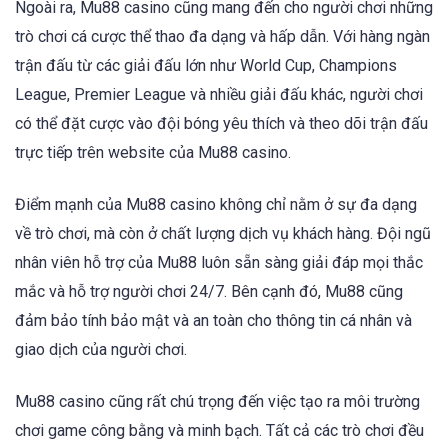
Ngoài ra, Mu88 casino cũng mang đến cho người chơi những
trò chơi cá cược thể thao đa dạng và hấp dẫn. Với hàng ngàn
trận đấu từ các giải đấu lớn như World Cup, Champions
League, Premier League và nhiều giải đấu khác, người chơi
có thể đặt cược vào đội bóng yêu thích và theo dõi trận đấu
trực tiếp trên website của Mu88 casino.
Điểm mạnh của Mu88 casino không chỉ nằm ở sự đa dạng
về trò chơi, mà còn ở chất lượng dịch vụ khách hàng. Đội ngũ
nhân viên hỗ trợ của Mu88 luôn sẵn sàng giải đáp mọi thắc
mắc và hỗ trợ người chơi 24/7. Bên cạnh đó, Mu88 cũng
đảm bảo tính bảo mật và an toàn cho thông tin cá nhân và
giao dịch của người chơi.
Mu88 casino cũng rất chú trọng đến việc tạo ra môi trường
chơi game công bằng và minh bạch. Tất cả các trò chơi đều