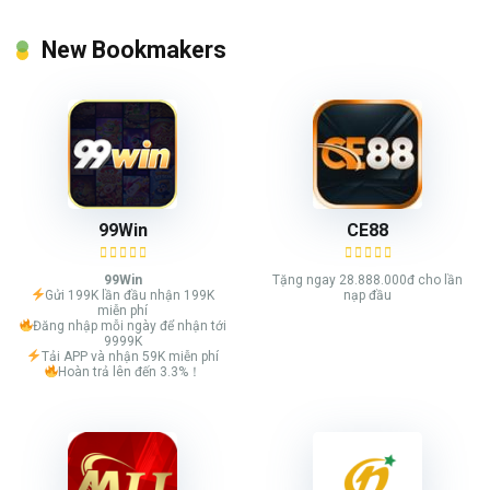
New Bookmakers
99Win
CE88
99Win
Tặng ngay 28.888.000đ cho lần
Gửi 199K lần đầu nhận 199K
nạp đầu
miễn phí
Đăng nhập mỗi ngày để nhận tới
9999K
Tải APP và nhận 59K miễn phí
Hoàn trả lên đến 3.3%！