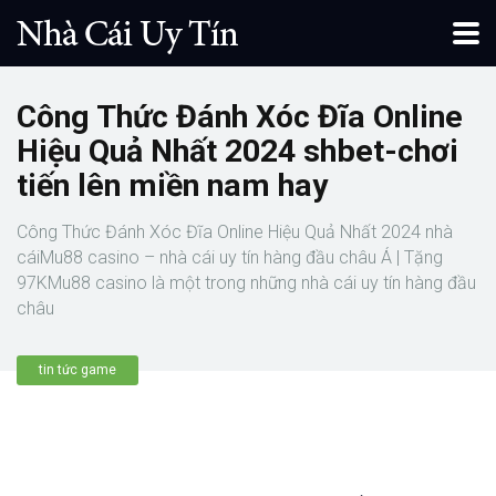
Công Thức Đánh Xóc Đĩa Online
Hiệu Quả Nhất 2024 shbet-chơi
tiến lên miền nam hay
Công Thức Đánh Xóc Đĩa Online Hiệu Quả Nhất 2024 nhà
cáiMu88 casino – nhà cái uy tín hàng đầu châu Á | Tặng
97KMu88 casino là một trong những nhà cái uy tín hàng đầu
châu
tin tức game