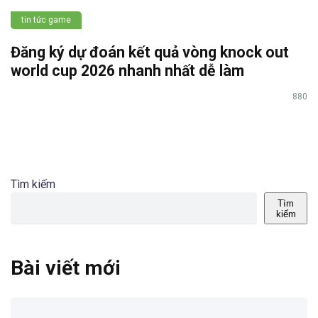
tin tức game
Đăng ký dự đoán kết quả vòng knock out
world cup 2026 nhanh nhất dễ làm
880
Tìm kiếm
Tìm
kiếm
Bài viết mới