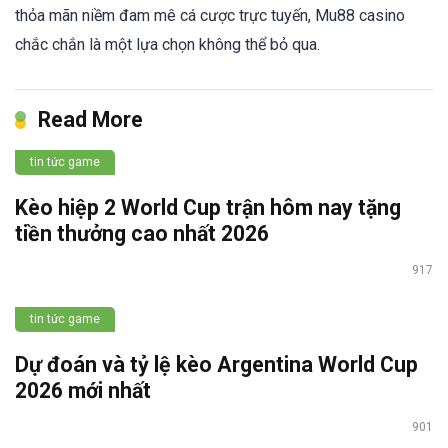
thỏa mãn niềm đam mê cá cược trực tuyến, Mu88 casino
chắc chắn là một lựa chọn không thể bỏ qua.
Read More
tin tức game
Kèo hiệp 2 World Cup trận hôm nay tặng
tiền thưởng cao nhất 2026
917
tin tức game
Dự đoán và tỷ lệ kèo Argentina World Cup
2026 mới nhất
901