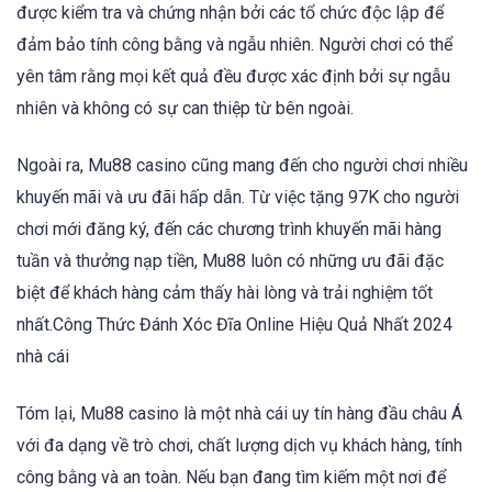
được kiểm tra và chứng nhận bởi các tổ chức độc lập để
đảm bảo tính công bằng và ngẫu nhiên. Người chơi có thể
yên tâm rằng mọi kết quả đều được xác định bởi sự ngẫu
nhiên và không có sự can thiệp từ bên ngoài.
Ngoài ra, Mu88 casino cũng mang đến cho người chơi nhiều
khuyến mãi và ưu đãi hấp dẫn. Từ việc tặng 97K cho người
chơi mới đăng ký, đến các chương trình khuyến mãi hàng
tuần và thưởng nạp tiền, Mu88 luôn có những ưu đãi đặc
biệt để khách hàng cảm thấy hài lòng và trải nghiệm tốt
nhất.Công Thức Đánh Xóc Đĩa Online Hiệu Quả Nhất 2024
nhà cái
Tóm lại, Mu88 casino là một nhà cái uy tín hàng đầu châu Á
với đa dạng về trò chơi, chất lượng dịch vụ khách hàng, tính
công bằng và an toàn. Nếu bạn đang tìm kiếm một nơi để