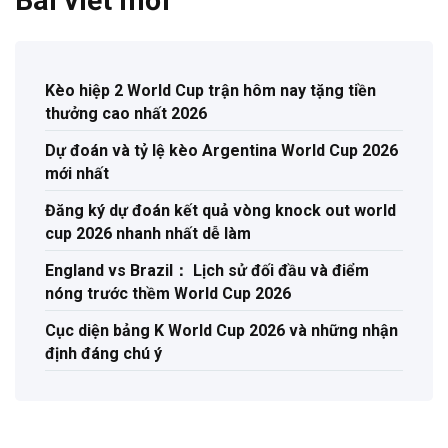
Bài viết mới
Kèo hiệp 2 World Cup trận hôm nay tặng tiền
thưởng cao nhất 2026
Dự đoán và tỷ lệ kèo Argentina World Cup 2026
mới nhất
Đăng ký dự đoán kết quả vòng knock out world
cup 2026 nhanh nhất dễ làm
England vs Brazil： Lịch sử đối đầu và điểm
nóng trước thềm World Cup 2026
Cục diện bảng K World Cup 2026 và những nhận
định đáng chú ý