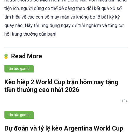
tiện ích, người dùng có thể dễ dàng theo dõi kết quả xổ số,
tìm hiểu về các con số may mắn và không bỏ lỡ bất kỳ kỳ
quay nào. Hãy tải ứng dụng ngay để trải nghiệm và tăng cơ
hội trúng thưởng của bạn!
Read More
tin tức game
Kèo hiệp 2 World Cup trận hôm nay tặng
tiền thưởng cao nhất 2026
942
tin tức game
Dự đoán và tỷ lệ kèo Argentina World Cup