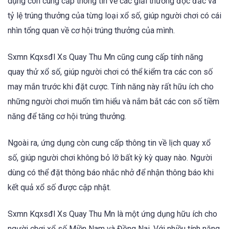
dụng còn cung cấp thông tin về các giải thưởng độc đắc và
tỷ lệ trúng thưởng của từng loại xổ số, giúp người chơi có cái
nhìn tổng quan về cơ hội trúng thưởng của mình.
Sxmn Kqxsđl Xs Quay Thu Mn cũng cung cấp tính năng
quay thử xổ số, giúp người chơi có thể kiểm tra các con số
may mắn trước khi đặt cược. Tính năng này rất hữu ích cho
những người chơi muốn tìm hiểu và nắm bắt các con số tiềm
năng để tăng cơ hội trúng thưởng.
Ngoài ra, ứng dụng còn cung cấp thông tin về lịch quay xổ
số, giúp người chơi không bỏ lỡ bất kỳ kỳ quay nào. Người
dùng có thể đặt thông báo nhắc nhở để nhận thông báo khi
kết quả xổ số được cập nhật.
Sxmn Kqxsđl Xs Quay Thu Mn là một ứng dụng hữu ích cho
người chơi xổ số Miền Nam và Đồng Nai. Với nhiều tính năng