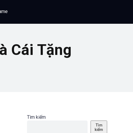
game
à Cái Tặng
Tìm kiếm
Tìm
kiếm