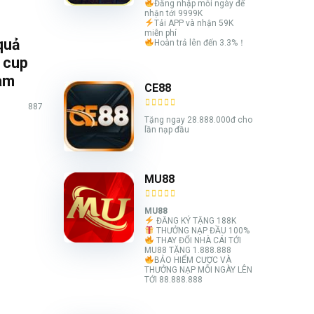
Đăng nhập mỗi ngày để
nhận tới 9999K
Tải APP và nhận 59K
miễn phí
quả
Hoàn trả lên đến 3.3%！
 cup
làm
CE88
887
Tặng ngay 28.888.000đ cho
lần nạp đầu
MU88
MU88
ĐĂNG KÝ TẶNG 188K
THƯỞNG NẠP ĐẦU 100%
THAY ĐỔI NHÀ CÁI TỚI
MU88 TẶNG 1.888.888
BẢO HIỂM CƯỢC VÀ
THƯỞNG NẠP MỖI NGÀY LÊN
TỚI 88.888.888