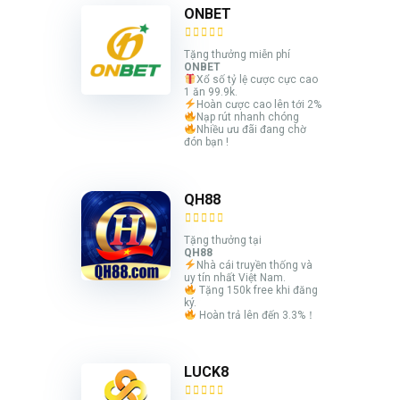
ONBET
Tặng thưởng miễn phí
ONBET
Xổ số tỷ lệ cược cực cao
1 ăn 99.9k.
Hoàn cược cao lên tới 2%
Nạp rút nhanh chóng
Nhiều ưu đãi đang chờ
đón bạn !
QH88
Tặng thưởng tại
QH88
Nhà cái truyền thống và
uy tín nhất Việt Nam.
Tặng 150k free khi đăng
ký.
Hoàn trả lên đến 3.3%！
LUCK8