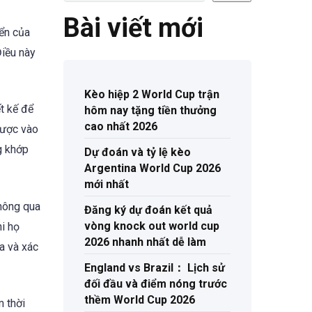
Bài viết mới
iển của
Điều này
Kèo hiệp 2 World Cup trận
t kế để
hôm nay tặng tiền thưởng
cao nhất 2026
cược vào
g khớp
Dự đoán và tỷ lệ kèo
Argentina World Cup 2026
mới nhất
thông qua
Đăng ký dự đoán kết quả
vòng knock out world cup
hi họ
2026 nhanh nhất dễ làm
ra và xác
England vs Brazil： Lịch sử
đối đầu và điểm nóng trước
thềm World Cup 2026
m thời