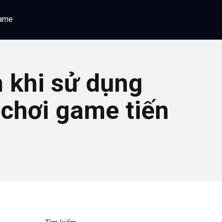
game
 khi sử dụng
 chơi game tiến