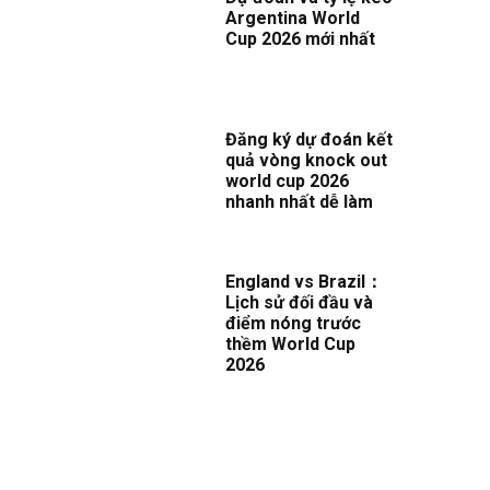
Argentina World
Cup 2026 mới nhất
Đăng ký dự đoán kết
quả vòng knock out
world cup 2026
nhanh nhất dễ làm
England vs Brazil：
Lịch sử đối đầu và
điểm nóng trước
thềm World Cup
2026