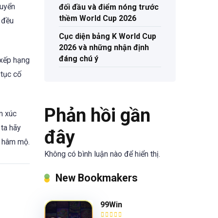
tuyển
đối đầu và điểm nóng trước
thềm World Cup 2026
 đều
Cục diện bảng K World Cup
2026 và những nhận định
đáng chú ý
 xếp hạng
 tục cố
Phản hồi gần
m xúc
ta hãy
đây
i hâm mộ.
Không có bình luận nào để hiển thị.
New Bookmakers
99Win