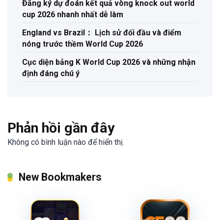
Đăng ký dự đoán kết quả vòng knock out world
cup 2026 nhanh nhất dễ làm
England vs Brazil： Lịch sử đối đầu và điểm
nóng trước thềm World Cup 2026
Cục diện bảng K World Cup 2026 và những nhận
định đáng chú ý
Phản hồi gần đây
Không có bình luận nào để hiển thị.
New Bookmakers