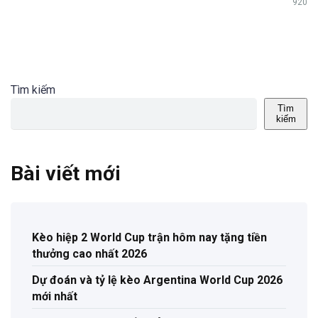
920
Tìm kiếm
Tìm
kiếm
Bài viết mới
Kèo hiệp 2 World Cup trận hôm nay tặng tiền
thưởng cao nhất 2026
Dự đoán và tỷ lệ kèo Argentina World Cup 2026
mới nhất