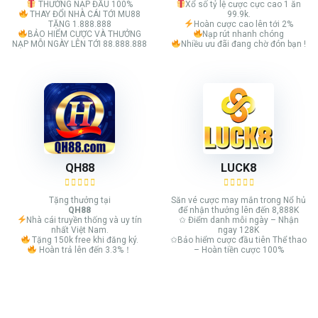
THƯỞNG NẠP ĐẦU 100%
Xổ số tỷ lệ cược cực cao 1 ăn
THAY ĐỔI NHÀ CÁI TỚI MU88
99.9k.
TẶNG 1.888.888
Hoàn cược cao lên tới 2%
BẢO HIỂM CƯỢC VÀ THƯỞNG
Nạp rút nhanh chóng
NẠP MỖI NGÀY LÊN TỚI 88.888.888
Nhiều ưu đãi đang chờ đón bạn !
QH88
LUCK8
Tặng thưởng tại
Săn vé cược may mắn trong Nổ hủ
QH88
để nhận thưởng lên đến 8,888K
Nhà cái truyền thống và uy tín
✩ Điểm danh mỗi ngày – Nhận
nhất Việt Nam.
ngay 128K
Tặng 150k free khi đăng ký.
✩Bảo hiểm cược đầu tiên Thể thao
Hoàn trả lên đến 3.3%！
– Hoàn tiền cược 100%