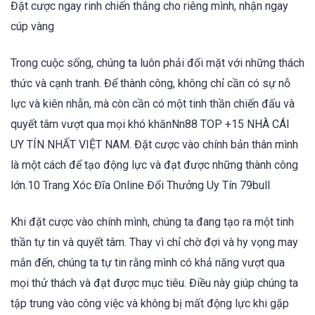
Đặt cược ngay rinh chiến thắng cho riêng mình, nhận ngay
cúp vàng
Trong cuộc sống, chúng ta luôn phải đối mặt với những thách
thức và cạnh tranh. Để thành công, không chỉ cần có sự nỗ
lực và kiên nhẫn, mà còn cần có một tinh thần chiến đấu và
quyết tâm vượt qua mọi khó khănNn88 TOP +15 NHÀ CÁI
UY TÍN NHẤT VIỆT NAM. Đặt cược vào chính bản thân mình
là một cách để tạo động lực và đạt được những thành công
lớn.10 Trang Xóc Đĩa Online Đổi Thưởng Uy Tín 79bull
Khi đặt cược vào chính mình, chúng ta đang tạo ra một tinh
thần tự tin và quyết tâm. Thay vì chỉ chờ đợi và hy vọng may
mắn đến, chúng ta tự tin rằng mình có khả năng vượt qua
mọi thử thách và đạt được mục tiêu. Điều này giúp chúng ta
tập trung vào công việc và không bị mất động lực khi gặp