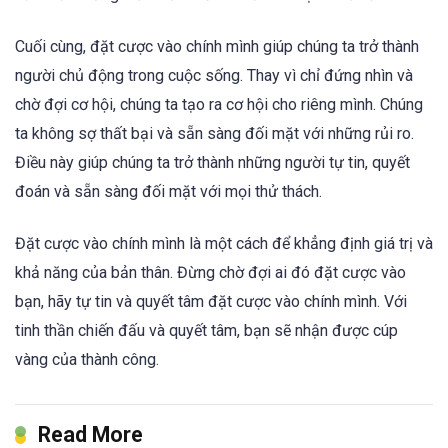
Cuối cùng, đặt cược vào chính mình giúp chúng ta trở thành
người chủ động trong cuộc sống. Thay vì chỉ đứng nhìn và
chờ đợi cơ hội, chúng ta tạo ra cơ hội cho riêng mình. Chúng
ta không sợ thất bại và sẵn sàng đối mặt với những rủi ro.
Điều này giúp chúng ta trở thành những người tự tin, quyết
đoán và sẵn sàng đối mặt với mọi thử thách.
Đặt cược vào chính mình là một cách để khẳng định giá trị và
khả năng của bản thân. Đừng chờ đợi ai đó đặt cược vào
bạn, hãy tự tin và quyết tâm đặt cược vào chính mình. Với
tinh thần chiến đấu và quyết tâm, bạn sẽ nhận được cúp
vàng của thành công.
Read More