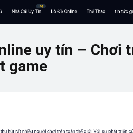
ủ
Nhà Cái Uy Tín
Lô Đề Online
Thể Thao
tin tức 
line uy tín – Chơi 
ot game
thu hút rất nhiều người chơi trên toàn thế giới. Với sự phát triển 