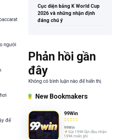
Cục diện bảng K World Cup
2026 và những nhận định
 baccarat
đáng chú ý
ho người
Phản hồi gần
đây
h
Không có bình luận nào để hiển thị.
hơi
New Bookmakers
99Win
ậy để
99Win
Gửi 199K lần đầu nhận
199K miễn phí