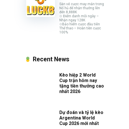
Săn vé cược may mắn trong
Nổ hủ để nhận thưởng lên
đến 8,888K
✩ Điểm danh mỗi ngày –
Nhận ngay 128K
✩Bảo hiểm cược đầu tiên
Thể thao – Hoàn tiền cược
100%
Recent News
Kèo hiệp 2 World
Cup trận hôm nay
tặng tiền thưởng cao
nhất 2026
Dự đoán và tỷ lệ kèo
Argentina World
Cup 2026 mới nhất