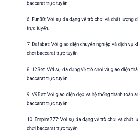
baccarat trực tuyến.
6. Fun88: Với sự đa dạng về trò chơi và chất lượng 
trực tuyến.
7. Dafabet: Với giao diện chuyên nghiệp và dịch vụ 
chơi baccarat trực tuyến.
8. 12Bet: Với sự đa dạng về trò chơi và giao diện th
baccarat trực tuyến.
9. V9Bet: Với giao diện đẹp và hệ thống thanh toán 
baccarat trực tuyến.
10. Empire777: Với sự đa dạng về trò chơi và chất 
chơi baccarat trực tuyến.