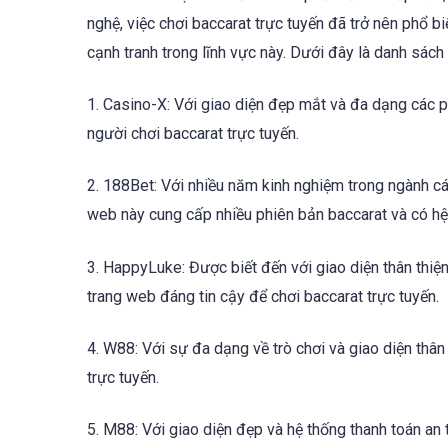
nghệ, việc chơi baccarat trực tuyến đã trở nên phổ 
cạnh tranh trong lĩnh vực này. Dưới đây là danh sách
1. Casino-X: Với giao diện đẹp mắt và đa dạng các 
người chơi baccarat trực tuyến.
2. 188Bet: Với nhiều năm kinh nghiệm trong ngành c
web này cung cấp nhiều phiên bản baccarat và có hệ 
3. HappyLuke: Được biết đến với giao diện thân thi
trang web đáng tin cậy để chơi baccarat trực tuyến.
4. W88: Với sự đa dạng về trò chơi và giao diện thân
trực tuyến.
5. M88: Với giao diện đẹp và hệ thống thanh toán a