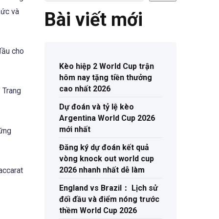
hức và
Bài viết mới
đầu cho
Kèo hiệp 2 World Cup trận
hôm nay tặng tiền thưởng
cao nhất 2026
. Trang
Dự đoán và tỷ lệ kèo
Argentina World Cup 2026
mới nhất
hững
Đăng ký dự đoán kết quả
vòng knock out world cup
2026 nhanh nhất dễ làm
accarat
England vs Brazil： Lịch sử
đối đầu và điểm nóng trước
thềm World Cup 2026