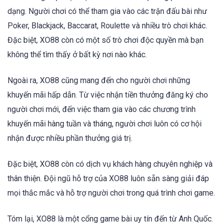
dạng. Người chơi có thể tham gia vào các trận đấu bài như
Poker, Blackjack, Baccarat, Roulette và nhiều trò chơi khác.
Đặc biệt, XO88 còn có một số trò chơi độc quyền mà bạn
không thể tìm thấy ở bất kỳ nơi nào khác.
Ngoài ra, XO88 cũng mang đến cho người chơi những
khuyến mãi hấp dẫn. Từ việc nhận tiền thưởng đăng ký cho
người chơi mới, đến việc tham gia vào các chương trình
khuyến mãi hàng tuần và tháng, người chơi luôn có cơ hội
nhận được nhiều phần thưởng giá trị.
Đặc biệt, XO88 còn có dịch vụ khách hàng chuyên nghiệp và
thân thiện. Đội ngũ hỗ trợ của XO88 luôn sẵn sàng giải đáp
mọi thắc mắc và hỗ trợ người chơi trong quá trình chơi game.
Tóm lại, XO88 là một cổng game bài uy tín đến từ Anh Quốc.