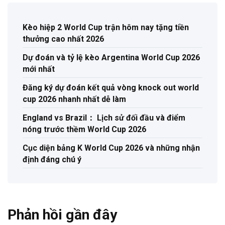
Kèo hiệp 2 World Cup trận hôm nay tặng tiền
thưởng cao nhất 2026
Dự đoán và tỷ lệ kèo Argentina World Cup 2026
mới nhất
Đăng ký dự đoán kết quả vòng knock out world
cup 2026 nhanh nhất dễ làm
England vs Brazil： Lịch sử đối đầu và điểm
nóng trước thềm World Cup 2026
Cục diện bảng K World Cup 2026 và những nhận
định đáng chú ý
Phản hồi gần đây