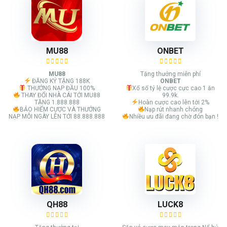
MU88
ONBET
MU88
Tặng thưởng miễn phí
ĐĂNG KÝ TẶNG 188K
ONBET
THƯỞNG NẠP ĐẦU 100%
Xổ số tỷ lệ cược cực cao 1 ăn
THAY ĐỔI NHÀ CÁI TỚI MU88
99.9k.
TẶNG 1.888.888
Hoàn cược cao lên tới 2%
BẢO HIỂM CƯỢC VÀ THƯỞNG
Nạp rút nhanh chóng
NẠP MỖI NGÀY LÊN TỚI 88.888.888
Nhiều ưu đãi đang chờ đón bạn !
QH88
LUCK8