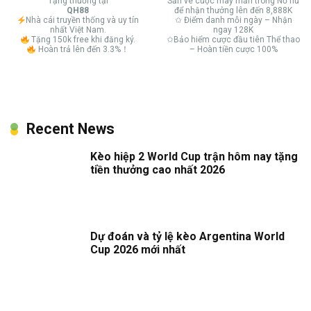
Tặng thưởng tại
Săn vé cược may mắn trong Nổ hủ
QH88
để nhận thưởng lên đến 8,888K
Nhà cái truyền thống và uy tín
✩ Điểm danh mỗi ngày – Nhận
nhất Việt Nam.
ngay 128K
Tặng 150k free khi đăng ký.
✩Bảo hiểm cược đầu tiên Thể thao
Hoàn trả lên đến 3.3%！
– Hoàn tiền cược 100%
Recent News
Kèo hiệp 2 World Cup trận hôm nay tặng
tiền thưởng cao nhất 2026
Dự đoán và tỷ lệ kèo Argentina World
Cup 2026 mới nhất