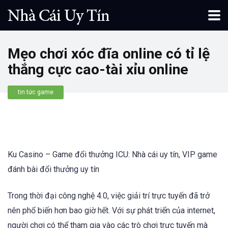
Mẹo chơi xóc đĩa online có tỉ lệ
thắng cực cao-tài xỉu online
tin tức game
Ku Casino – Game đổi thưởng ICU: Nhà cái uy tín, VIP game
đánh bài đổi thưởng uy tín
Trong thời đại công nghệ 4.0, việc giải trí trực tuyến đã trở
nên phổ biến hơn bao giờ hết. Với sự phát triển của internet,
người chơi có thể tham gia vào các trò chơi trực tuyến mà