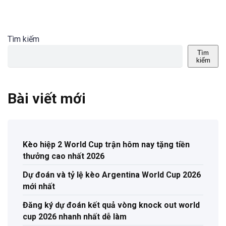
Tìm kiếm
Tìm
kiếm
Bài viết mới
Kèo hiệp 2 World Cup trận hôm nay tặng tiền
thưởng cao nhất 2026
Dự đoán và tỷ lệ kèo Argentina World Cup 2026
mới nhất
Đăng ký dự đoán kết quả vòng knock out world
cup 2026 nhanh nhất dễ làm