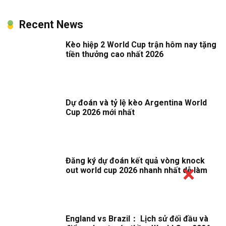
Recent News
Kèo hiệp 2 World Cup trận hôm nay tặng
tiền thưởng cao nhất 2026
Dự đoán và tỷ lệ kèo Argentina World
Cup 2026 mới nhất
Đăng ký dự đoán kết quả vòng knock
out world cup 2026 nhanh nhất dễ làm
England vs Brazil： Lịch sử đối đầu và