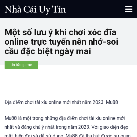
Một số lưu ý khi chơi xóc đĩa
online trực tuyến nên nhớ-soi
cầu đặc biệt ngày mai
tin tức game
Địa điểm chơi tài xỉu online mới nhất năm 2023: Mu88
Mu88 là một trong những địa điểm chơi tài xỉu online mới
nhất và đáng chú ý nhất trong năm 2023. Với giao diện đẹp
mắt, hiện đại và dễ sử dụng, Mu88 đã thu hút được sự quan