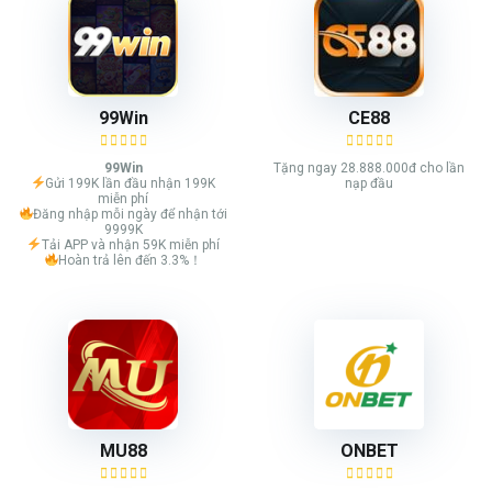
99Win
CE88
99Win
Tặng ngay 28.888.000đ cho lần
Gửi 199K lần đầu nhận 199K
nạp đầu
miễn phí
Đăng nhập mỗi ngày để nhận tới
9999K
Tải APP và nhận 59K miễn phí
Hoàn trả lên đến 3.3%！
MU88
ONBET