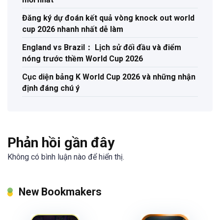
Đăng ký dự đoán kết quả vòng knock out world
cup 2026 nhanh nhất dễ làm
England vs Brazil： Lịch sử đối đầu và điểm
nóng trước thềm World Cup 2026
Cục diện bảng K World Cup 2026 và những nhận
định đáng chú ý
Phản hồi gần đây
Không có bình luận nào để hiển thị.
New Bookmakers