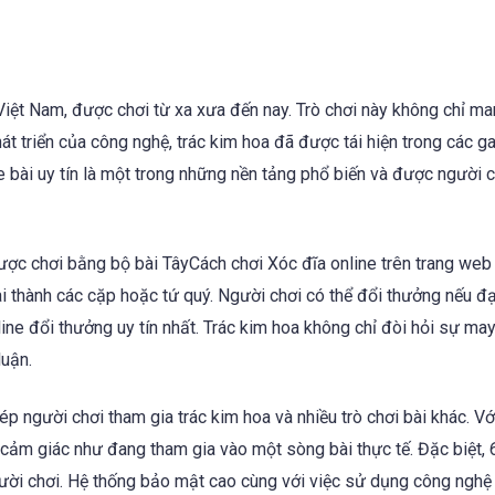
Việt Nam, được chơi từ xa xưa đến nay. Trò chơi này không chỉ ma
hát triển của công nghệ, trác kim hoa đã được tái hiện trong các 
e bài uy tín là một trong những nền tảng phổ biến và được người c
 được chơi bằng bộ bài TâyCách chơi Xóc đĩa online trên trang web
ài thành các cặp hoặc tứ quý. Người chơi có thể đổi thưởng nếu đ
nline đổi thưởng uy tín nhất. Trác kim hoa không chỉ đòi hỏi sự m
luận.
ép người chơi tham gia trác kim hoa và nhiều trò chơi bài khác. Vớ
cảm giác như đang tham gia vào một sòng bài thực tế. Đặc biệt,
ười chơi. Hệ thống bảo mật cao cùng với việc sử dụng công nghệ t