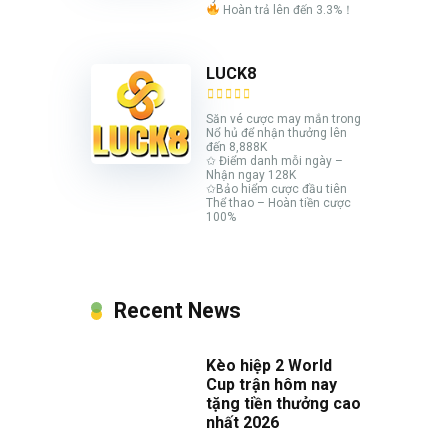
Hoàn trả lên đến 3.3%！
LUCK8
Săn vé cược may mắn trong
Nổ hủ để nhận thưởng lên
đến 8,888K
✩ Điểm danh mỗi ngày –
Nhận ngay 128K
✩Bảo hiểm cược đầu tiên
Thể thao – Hoàn tiền cược
100%
Recent News
Kèo hiệp 2 World
Cup trận hôm nay
tặng tiền thưởng cao
nhất 2026