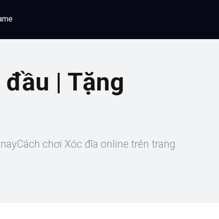
game
 đầu | Tặng
 nayCách chơi Xóc đĩa online trên trang