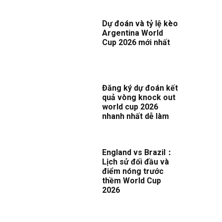
Dự đoán và tỷ lệ kèo
Argentina World
Cup 2026 mới nhất
Đăng ký dự đoán kết
quả vòng knock out
world cup 2026
nhanh nhất dễ làm
England vs Brazil：
Lịch sử đối đầu và
điểm nóng trước
thềm World Cup
2026