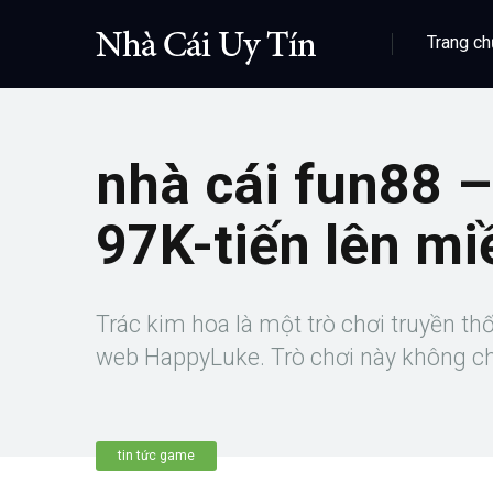
Trang ch
nhà cái fun88 –
97K-tiến lên mi
Trác kim hoa là một trò chơi truyền th
web HappyLuke. Trò chơi này không c
tin tức game