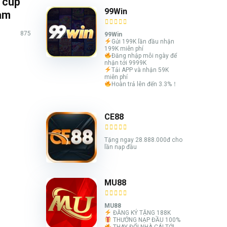
 cup
99Win
làm
875
99Win
Gửi 199K lần đầu nhận
199K miễn phí
Đăng nhập mỗi ngày để
nhận tới 9999K
Tải APP và nhận 59K
miễn phí
Hoàn trả lên đến 3.3%！
CE88
Tặng ngay 28.888.000đ cho
lần nạp đầu
MU88
MU88
ĐĂNG KÝ TẶNG 188K
THƯỞNG NẠP ĐẦU 100%