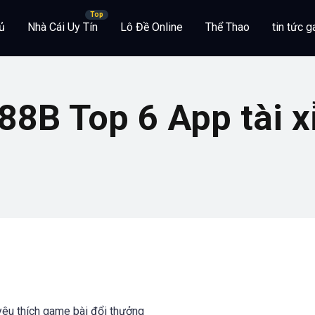
ủ
Nhà Cái Uy Tín
Lô Đề Online
Thể Thao
tin tức 
88B Top 6 App tài xỉ
êu thích game bài đổi thưởng