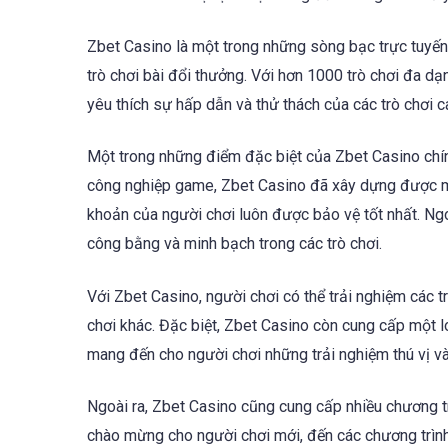
Zbet Casino là một trong những sòng bạc trực tuyến 
trò chơi bài đổi thưởng. Với hơn 1000 trò chơi đa d
yêu thích sự hấp dẫn và thử thách của các trò chơi c
Một trong những điểm đặc biệt của Zbet Casino chính
công nghiệp game, Zbet Casino đã xây dựng được mộ
khoản của người chơi luôn được bảo vệ tốt nhất. Ng
công bằng và minh bạch trong các trò chơi.
Với Zbet Casino, người chơi có thể trải nghiệm các t
chơi khác. Đặc biệt, Zbet Casino còn cung cấp một l
mang đến cho người chơi những trải nghiệm thú vị v
Ngoài ra, Zbet Casino cũng cung cấp nhiều chương t
chào mừng cho người chơi mới, đến các chương trìn