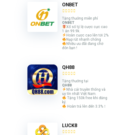
ONBET
Tặng thưởng miễn phí
ONBET
Xổ số tỷ lệ cược cực cao
1 ăn 99.9k.
Hoàn cược cao lên tới 2%
Nạp rút nhanh chóng
Nhiều ưu đãi đang chờ
đón bạn !
QH88
Tặng thưởng tại
QH88
Nhà cái truyền thống và
uy tín nhất Việt Nam.
Tặng 150k free khi đăng
ký.
Hoàn trả lên đến 3.3%！
LUCK8