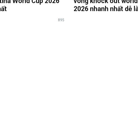
tina World Cup 2026
vòng knock out world
hất
2026 nhanh nhất dễ 
895