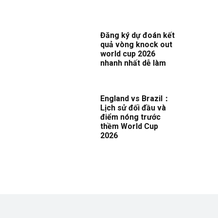
Đăng ký dự đoán kết
quả vòng knock out
world cup 2026
nhanh nhất dễ làm
England vs Brazil：
Lịch sử đối đầu và
điểm nóng trước
thềm World Cup
2026