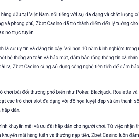
hàng đầu tại Việt Nam, nổi tiếng với sự đa dạng và chất lượng c
ạng và phong phú, Zbet Casino đã trở thành điểm đến lý tưởng cho
asino trực tuyến.
 là sự uy tín và đáng tin cậy. Với hơn 10 năm kinh nghiệm trong
t hệ thống an toàn và bảo mật, đảm bảo rằng thông tin cá nhân 
oài ra, Zbet Casino cũng sử dụng công nghệ tiên tiến để đảm bảo
rò chơi bài đổi thưởng phổ biến như Poker, Blackjack, Roulette và 
oạt các trò chơi slot đa dạng với đồ họa tuyệt đẹp và âm thanh s
à hấp dẫn.
rình khuyến mãi và ưu đãi hấp dẫn cho người chơi. Từ việc nhận 
h khuyến mãi hàng tuần và thưởng nạp tiền, Zbet Casino luôn đả