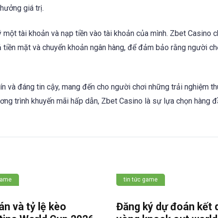
ưởng giá trị.
 một tài khoản và nạp tiền vào tài khoản của mình. Zbet Casino 
 tiền mặt và chuyển khoản ngân hàng, để đảm bảo rằng người chơ
ín và đáng tin cậy, mang đến cho người chơi những trải nghiệm th
ương trình khuyến mãi hấp dẫn, Zbet Casino là sự lựa chọn hàng 
 game
tin tức game
n và tỷ lệ kèo
Đăng ký dự đoán kết 