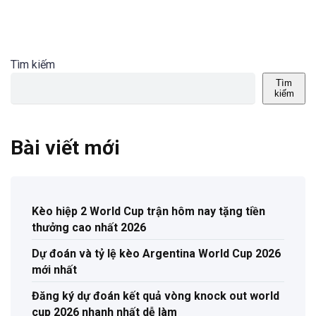
Tìm kiếm
Tìm
kiếm
Bài viết mới
Kèo hiệp 2 World Cup trận hôm nay tặng tiền
thưởng cao nhất 2026
Dự đoán và tỷ lệ kèo Argentina World Cup 2026
mới nhất
Đăng ký dự đoán kết quả vòng knock out world
cup 2026 nhanh nhất dễ làm