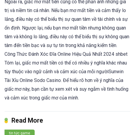
Ngoài ra, giấc mơ mất tiền cũng có thể phản ánh những giá
trị và niềm tin cá nhân. Nếu bạn mơ mất tiền và cảm thấy lo
lắng, điều này có thể biểu thị sự quan tâm về tài chính và sự
ổn định. Ngược lại, nếu bạn mơ mất tiền nhưng không quan
tâm và không lo lắng, điều này có thể biểu thị sự không quan
tâm đến tiền bạc và sự tự tin trong khả năng kiếm tiền.
Công Thức Đánh Xóc Đĩa Online Hiệu Quả Nhất 2024 shbet
Tóm lại, giấc mơ mất tiền có thể có nhiều ý nghĩa khác nhau
tùy thuộc vào ngữ cảnh và cảm xúc của mỗi ngườiSunwin
Tài Xỉu Online Sodo Casino. Để hiểu rõ hơn về ý nghĩa của
giấc mơ này, bạn cần tự xem xét và suy ngẫm về tình huống
và cảm xúc trong giấc mơ của mình.
Read More
tin tức game