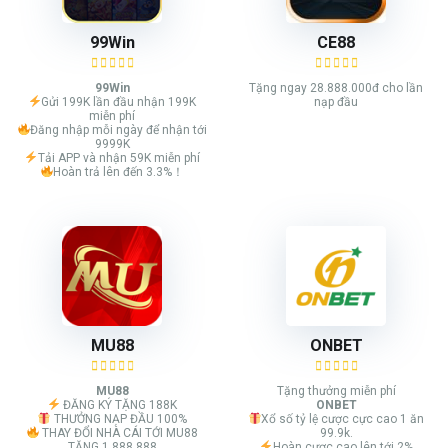
99Win
CE88
99Win
Tặng ngay 28.888.000đ cho lần
Gửi 199K lần đầu nhận 199K
nạp đầu
miễn phí
Đăng nhập mỗi ngày để nhận tới
9999K
Tải APP và nhận 59K miễn phí
Hoàn trả lên đến 3.3%！
MU88
ONBET
MU88
Tặng thưởng miễn phí
ĐĂNG KÝ TẶNG 188K
ONBET
THƯỞNG NẠP ĐẦU 100%
Xổ số tỷ lệ cược cực cao 1 ăn
THAY ĐỔI NHÀ CÁI TỚI MU88
99.9k.
TẶNG 1.888.888
Hoàn cược cao lên tới 2%