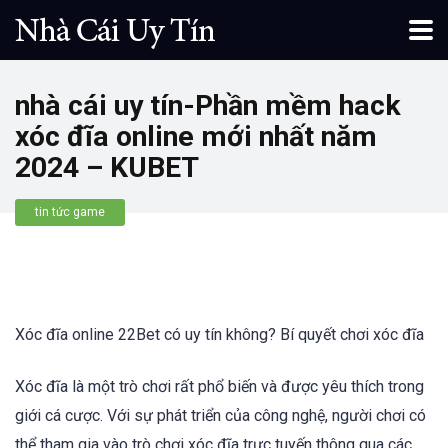
nhà cái uy tín-Phần mềm hack
xóc đĩa online mới nhất năm
2024 – KUBET
tin tức game
Xóc đĩa online 22Bet có uy tín không? Bí quyết chơi xóc đĩa
Xóc đĩa là một trò chơi rất phổ biến và được yêu thích trong
giới cá cược. Với sự phát triển của công nghệ, người chơi có
thể tham gia vào trò chơi xóc đĩa trực tuyến thông qua các