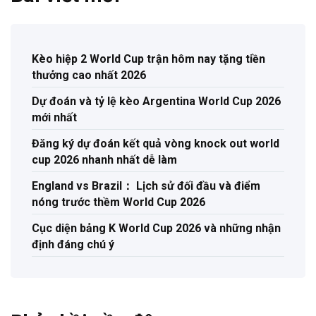
Kèo hiệp 2 World Cup trận hôm nay tặng tiền
thưởng cao nhất 2026
Dự đoán và tỷ lệ kèo Argentina World Cup 2026
mới nhất
Đăng ký dự đoán kết quả vòng knock out world
cup 2026 nhanh nhất dễ làm
England vs Brazil： Lịch sử đối đầu và điểm
nóng trước thềm World Cup 2026
Cục diện bảng K World Cup 2026 và những nhận
định đáng chú ý