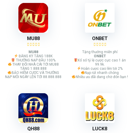
MU88
ONBET
MU88
Tặng thưởng miễn phí
ĐĂNG KÝ TẶNG 188K
ONBET
THƯỞNG NẠP ĐẦU 100%
Xổ số tỷ lệ cược cực cao 1 ăn
THAY ĐỔI NHÀ CÁI TỚI MU88
99.9k.
TẶNG 1.888.888
Hoàn cược cao lên tới 2%
BẢO HIỂM CƯỢC VÀ THƯỞNG
Nạp rút nhanh chóng
NẠP MỖI NGÀY LÊN TỚI 88.888.888
Nhiều ưu đãi đang chờ đón bạn !
QH88
LUCK8