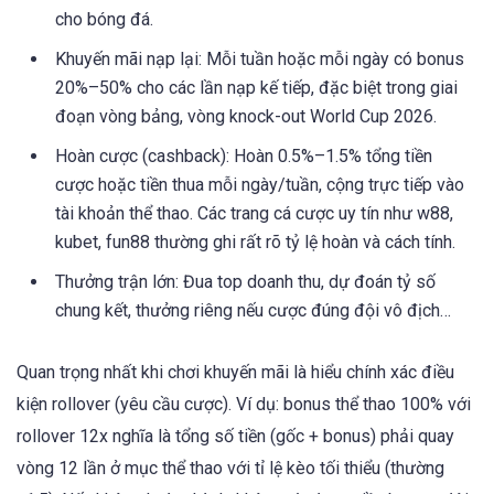
cho bóng đá.
Khuyến mãi nạp lại: Mỗi tuần hoặc mỗi ngày có bonus
20%–50% cho các lần nạp kế tiếp, đặc biệt trong giai
đoạn vòng bảng, vòng knock-out World Cup 2026.
Hoàn cược (cashback): Hoàn 0.5%–1.5% tổng tiền
cược hoặc tiền thua mỗi ngày/tuần, cộng trực tiếp vào
tài khoản thể thao. Các trang cá cược uy tín như w88,
kubet, fun88 thường ghi rất rõ tỷ lệ hoàn và cách tính.
Thưởng trận lớn: Đua top doanh thu, dự đoán tỷ số
chung kết, thưởng riêng nếu cược đúng đội vô địch…
Quan trọng nhất khi chơi khuyến mãi là hiểu chính xác điều
kiện rollover (yêu cầu cược). Ví dụ: bonus thể thao 100% với
rollover 12x nghĩa là tổng số tiền (gốc + bonus) phải quay
vòng 12 lần ở mục thể thao với tỉ lệ kèo tối thiểu (thường