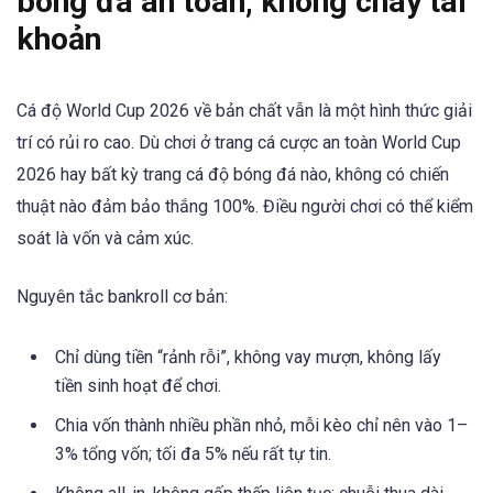
bóng đá an toàn, không cháy tài
khoản
Cá độ World Cup 2026 về bản chất vẫn là một hình thức giải
trí có rủi ro cao. Dù chơi ở trang cá cược an toàn World Cup
2026 hay bất kỳ trang cá độ bóng đá nào, không có chiến
thuật nào đảm bảo thắng 100%. Điều người chơi có thể kiểm
soát là vốn và cảm xúc.
Nguyên tắc bankroll cơ bản:
Chỉ dùng tiền “rảnh rỗi”, không vay mượn, không lấy
tiền sinh hoạt để chơi.
Chia vốn thành nhiều phần nhỏ, mỗi kèo chỉ nên vào 1–
3% tổng vốn; tối đa 5% nếu rất tự tin.