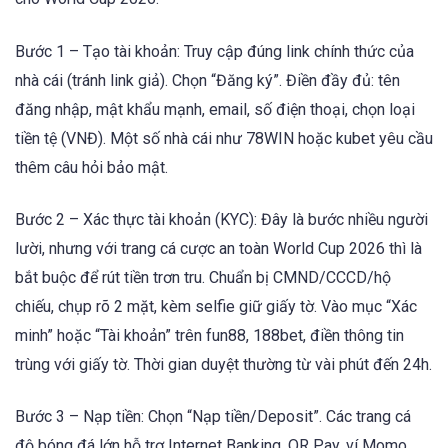
Bước 1 – Tạo tài khoản: Truy cập đúng link chính thức của
nhà cái (tránh link giả). Chọn “Đăng ký”. Điền đầy đủ: tên
đăng nhập, mật khẩu mạnh, email, số điện thoại, chọn loại
tiền tệ (VNĐ). Một số nhà cái như 78WIN hoặc kubet yêu cầu
thêm câu hỏi bảo mật.
Bước 2 – Xác thực tài khoản (KYC): Đây là bước nhiều người
lười, nhưng với trang cá cược an toàn World Cup 2026 thì là
bắt buộc để rút tiền trơn tru. Chuẩn bị CMND/CCCD/hộ
chiếu, chụp rõ 2 mặt, kèm selfie giữ giấy tờ. Vào mục “Xác
minh” hoặc “Tài khoản” trên fun88, 188bet, điền thông tin
trùng với giấy tờ. Thời gian duyệt thường từ vài phút đến 24h.
Bước 3 – Nạp tiền: Chọn “Nạp tiền/Deposit”. Các trang cá
độ bóng đá lớn hỗ trợ Internet Banking, QR Pay, ví Momo,