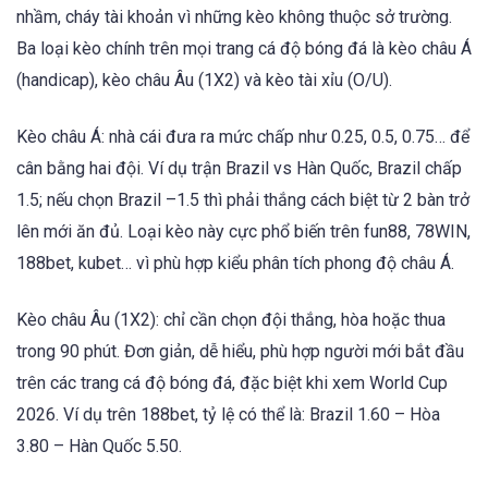
nhầm, cháy tài khoản vì những kèo không thuộc sở trường.
Ba loại kèo chính trên mọi trang cá độ bóng đá là kèo châu Á
(handicap), kèo châu Âu (1X2) và kèo tài xỉu (O/U).
Kèo châu Á: nhà cái đưa ra mức chấp như 0.25, 0.5, 0.75… để
cân bằng hai đội. Ví dụ trận Brazil vs Hàn Quốc, Brazil chấp
1.5; nếu chọn Brazil –1.5 thì phải thắng cách biệt từ 2 bàn trở
lên mới ăn đủ. Loại kèo này cực phổ biến trên fun88, 78WIN,
188bet, kubet… vì phù hợp kiểu phân tích phong độ châu Á.
Kèo châu Âu (1X2): chỉ cần chọn đội thắng, hòa hoặc thua
trong 90 phút. Đơn giản, dễ hiểu, phù hợp người mới bắt đầu
trên các trang cá độ bóng đá, đặc biệt khi xem World Cup
2026. Ví dụ trên 188bet, tỷ lệ có thể là: Brazil 1.60 – Hòa
3.80 – Hàn Quốc 5.50.