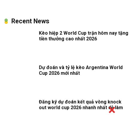
Recent News
Kèo hiệp 2 World Cup trận hôm nay tặng
tiền thưởng cao nhất 2026
Dự đoán và tỷ lệ kèo Argentina World
Cup 2026 mới nhất
Đăng ký dự đoán kết quả vòng knock
out world cup 2026 nhanh nhất dễ làm