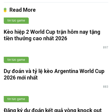
Read More
tin tức game
Kèo hiệp 2 World Cup trận hôm nay tặng
tiền thưởng cao nhất 2026
897
tin tức game
Dự đoán và tỷ lệ kèo Argentina World Cup
2026 mới nhất
883
tin tức game
Đăng ký dự đoán kết quả vòng knock out