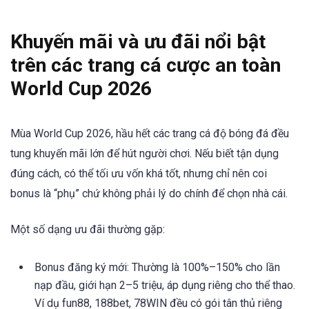
Khuyến mãi và ưu đãi nổi bật
trên các trang cá cược an toàn
World Cup 2026
Mùa World Cup 2026, hầu hết các trang cá độ bóng đá đều
tung khuyến mãi lớn để hút người chơi. Nếu biết tận dụng
đúng cách, có thể tối ưu vốn khá tốt, nhưng chỉ nên coi
bonus là “phụ” chứ không phải lý do chính để chọn nhà cái.
Một số dạng ưu đãi thường gặp:
Bonus đăng ký mới: Thường là 100%–150% cho lần
nạp đầu, giới hạn 2–5 triệu, áp dụng riêng cho thể thao.
Ví dụ fun88, 188bet, 78WIN đều có gói tân thủ riêng