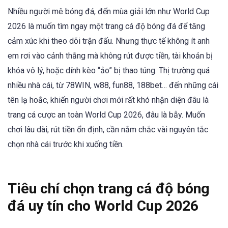
Nhiều người mê bóng đá, đến mùa giải lớn như World Cup
2026 là muốn tìm ngay một trang cá độ bóng đá để tăng
cảm xúc khi theo dõi trận đấu. Nhưng thực tế không ít anh
em rơi vào cảnh thắng mà không rút được tiền, tài khoản bị
khóa vô lý, hoặc dính kèo “ảo” bị thao túng. Thị trường quá
nhiều nhà cái, từ 78WIN, w88, fun88, 188bet… đến những cái
tên lạ hoắc, khiến người chơi mới rất khó nhận diện đâu là
trang cá cược an toàn World Cup 2026, đâu là bẫy. Muốn
chơi lâu dài, rút tiền ổn định, cần nắm chắc vài nguyên tắc
chọn nhà cái trước khi xuống tiền.
Tiêu chí chọn trang cá độ bóng
đá uy tín cho World Cup 2026