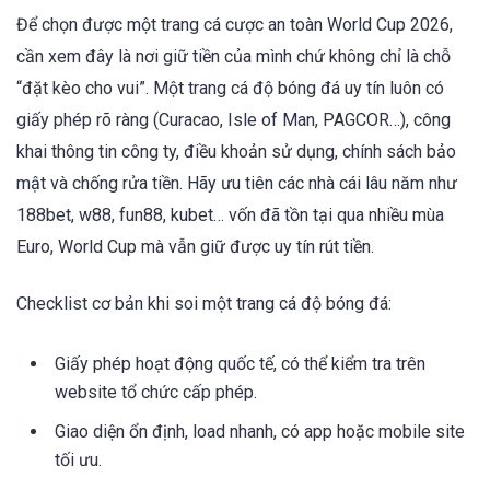
Để chọn được một trang cá cược an toàn World Cup 2026,
cần xem đây là nơi giữ tiền của mình chứ không chỉ là chỗ
“đặt kèo cho vui”. Một trang cá độ bóng đá uy tín luôn có
giấy phép rõ ràng (Curacao, Isle of Man, PAGCOR…), công
khai thông tin công ty, điều khoản sử dụng, chính sách bảo
mật và chống rửa tiền. Hãy ưu tiên các nhà cái lâu năm như
188bet, w88, fun88, kubet… vốn đã tồn tại qua nhiều mùa
Euro, World Cup mà vẫn giữ được uy tín rút tiền.
Checklist cơ bản khi soi một trang cá độ bóng đá:
Giấy phép hoạt động quốc tế, có thể kiểm tra trên
website tổ chức cấp phép.
Giao diện ổn định, load nhanh, có app hoặc mobile site
tối ưu.