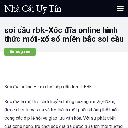
soi cầu rbk-Xóc đĩa online hình
thức mới-xổ số miền bắc soi cầu
tin tức game
Xóc đĩa online – Trò chơi hấp dẫn trên DEBET
Xóc đĩa là một trò chơi truyền thống của người Việt Nam,
được chơi từ xa xưa và trở thành một phần không thể thiếu
trong các dịp lễ hội và giao lưu văn hóa. Với sự phát triển
của công nghệ, trò chơi xóc đĩa đã được đưa lên môi trường