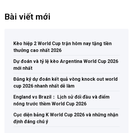
Bài viết mới
Kèo hiệp 2 World Cup trận hôm nay tặng tiền
thưởng cao nhất 2026
Dự đoán và tỷ lệ kèo Argentina World Cup 2026
mới nhất
Đăng ký dự đoán kết quả vòng knock out world
cup 2026 nhanh nhất dễ làm
England vs Brazil： Lịch sử đối đầu và điểm
nóng trước thềm World Cup 2026
Cục diện bảng K World Cup 2026 và những nhận
định đáng chú ý