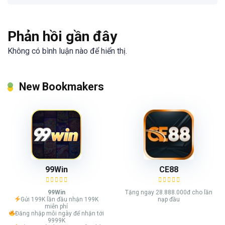
Phản hồi gần đây
Không có bình luận nào để hiển thị.
New Bookmakers
99Win
CE88
99Win
Tặng ngay 28.888.000đ cho lần
Gửi 199K lần đầu nhận 199K
nạp đầu
miễn phí
Đăng nhập mỗi ngày để nhận tới
9999K