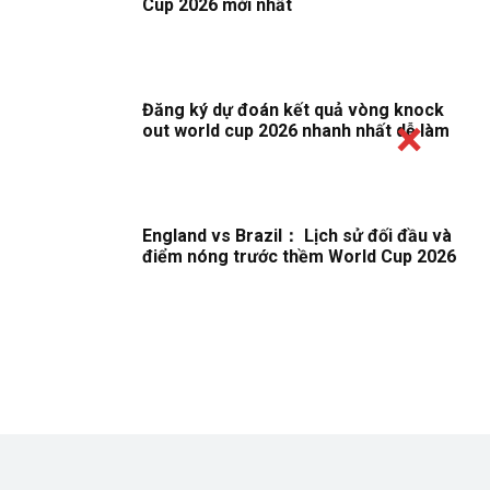
Cup 2026 mới nhất
Đăng ký dự đoán kết quả vòng knock
out world cup 2026 nhanh nhất dễ làm
England vs Brazil： Lịch sử đối đầu và
điểm nóng trước thềm World Cup 2026