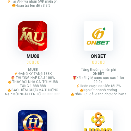
Tải APP và nhận 59K miễn phí
Hoàn trả lên đến 3.3%！
MU88
ONBET
MU88
Tặng thưởng miễn phí
ĐĂNG KÝ TẶNG 188K
ONBET
THƯỞNG NẠP ĐẦU 100%
Xổ số tỷ lệ cược cực cao 1 ăn
THAY ĐỔI NHÀ CÁI TỚI MU88
99.9k.
TẶNG 1.888.888
Hoàn cược cao lên tới 2%
BẢO HIỂM CƯỢC VÀ THƯỞNG
Nạp rút nhanh chóng
NẠP MỖI NGÀY LÊN TỚI 88.888.888
Nhiều ưu đãi đang chờ đón bạn !