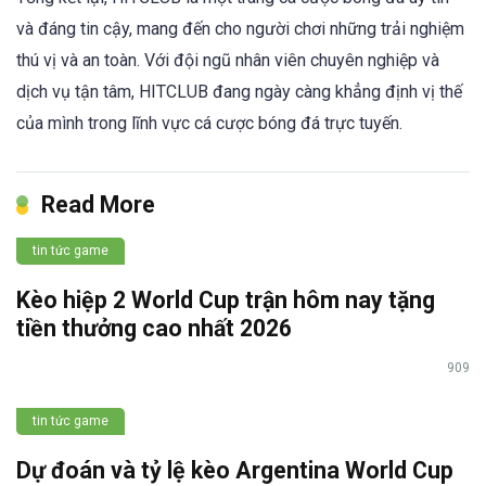
và đáng tin cậy, mang đến cho người chơi những trải nghiệm
thú vị và an toàn. Với đội ngũ nhân viên chuyên nghiệp và
dịch vụ tận tâm, HITCLUB đang ngày càng khẳng định vị thế
của mình trong lĩnh vực cá cược bóng đá trực tuyến.
Read More
tin tức game
Kèo hiệp 2 World Cup trận hôm nay tặng
tiền thưởng cao nhất 2026
909
tin tức game
Dự đoán và tỷ lệ kèo Argentina World Cup