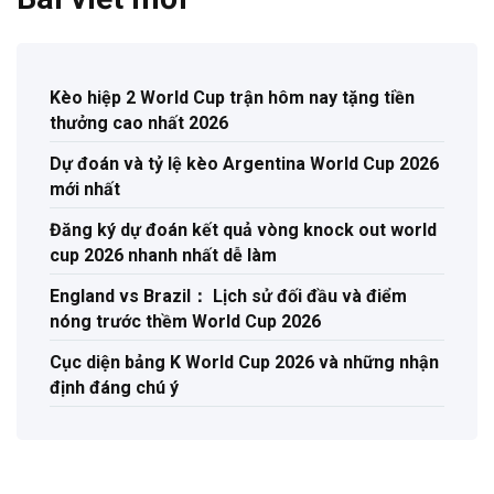
Kèo hiệp 2 World Cup trận hôm nay tặng tiền
thưởng cao nhất 2026
Dự đoán và tỷ lệ kèo Argentina World Cup 2026
mới nhất
Đăng ký dự đoán kết quả vòng knock out world
cup 2026 nhanh nhất dễ làm
England vs Brazil： Lịch sử đối đầu và điểm
nóng trước thềm World Cup 2026
Cục diện bảng K World Cup 2026 và những nhận
định đáng chú ý