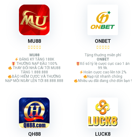
MU88
ONBET
MU88
Tặng thưởng miễn phí
ĐĂNG KÝ TẶNG 188K
ONBET
THƯỞNG NẠP ĐẦU 100%
Xổ số tỷ lệ cược cực cao 1 ăn
THAY ĐỔI NHÀ CÁI TỚI MU88
99.9k.
TẶNG 1.888.888
Hoàn cược cao lên tới 2%
BẢO HIỂM CƯỢC VÀ THƯỞNG
Nạp rút nhanh chóng
NẠP MỖI NGÀY LÊN TỚI 88.888.888
Nhiều ưu đãi đang chờ đón bạn !
QH88
LUCK8