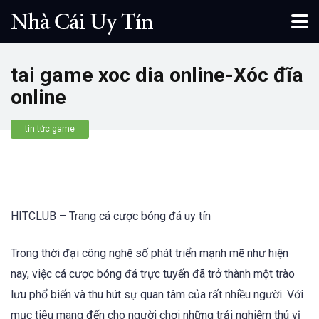
tai game xoc dia online-Xóc đĩa
online
tin tức game
HITCLUB – Trang cá cược bóng đá uy tín
Trong thời đại công nghệ số phát triển mạnh mẽ như hiện
nay, việc cá cược bóng đá trực tuyến đã trở thành một trào
lưu phổ biến và thu hút sự quan tâm của rất nhiều người. Với
mục tiêu mang đến cho người chơi những trải nghiệm thú vị