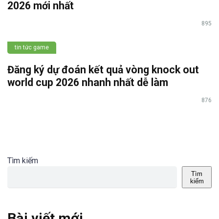
2026 mới nhất
895
tin tức game
Đăng ký dự đoán kết quả vòng knock out
world cup 2026 nhanh nhất dễ làm
876
Tìm kiếm
Tìm
kiếm
Bài viết mới