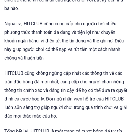
ba nào.
Ngoài ra, HITCLUB cũng cung cấp cho người chơi nhiều
phương thức thanh toán đa dạng và tiện lợi như chuyển
khoản ngân hàng, ví điện tử, thẻ tín dụng và thẻ ghi nợ. Điều
này giúp người chơi có thể nạp và rút tiền một cách nhanh
chóng và thuận tiện.
HITCLUB cũng không ngừng cập nhật các thông tin về các
trận đấu bóng đá mới nhất, cung cấp cho người chơi những
thông tin chính xác và đáng tin cậy để họ có thể đưa ra quyết
định cá cược hợp lý. Đội ngũ nhân viên hỗ trợ của HITCLUB
luôn sẵn sàng trợ giúp người chơi trong quá trình chơi và giải
đáp mọi thắc mắc của họ.
Tổng kết lại, HITCLUB là một trang cá cược bóng đá uy tín