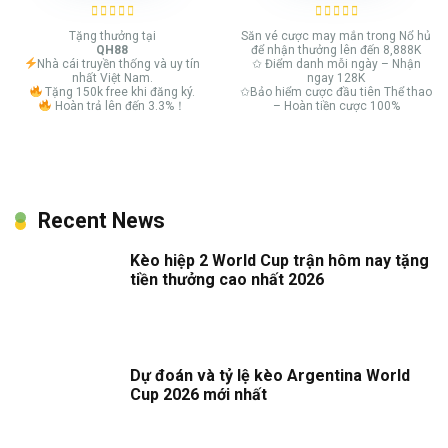
Tặng thưởng tại
Săn vé cược may mắn trong Nổ hủ
QH88
để nhận thưởng lên đến 8,888K
Nhà cái truyền thống và uy tín
✩ Điểm danh mỗi ngày – Nhận
nhất Việt Nam.
ngay 128K
Tặng 150k free khi đăng ký.
✩Bảo hiểm cược đầu tiên Thể thao
Hoàn trả lên đến 3.3%！
– Hoàn tiền cược 100%
Recent News
Kèo hiệp 2 World Cup trận hôm nay tặng
tiền thưởng cao nhất 2026
Dự đoán và tỷ lệ kèo Argentina World
Cup 2026 mới nhất