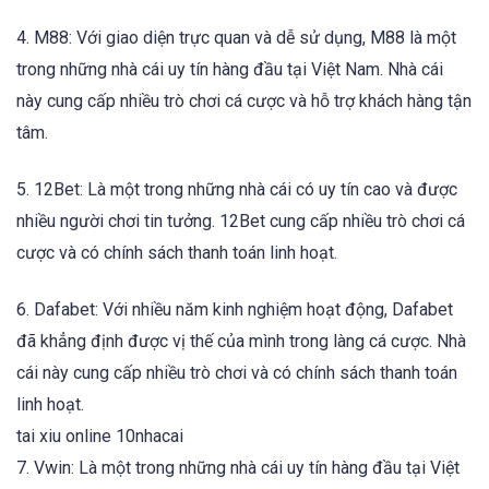
4. M88: Với giao diện trực quan và dễ sử dụng, M88 là một
trong những nhà cái uy tín hàng đầu tại Việt Nam. Nhà cái
này cung cấp nhiều trò chơi cá cược và hỗ trợ khách hàng tận
tâm.
5. 12Bet: Là một trong những nhà cái có uy tín cao và được
nhiều người chơi tin tưởng. 12Bet cung cấp nhiều trò chơi cá
cược và có chính sách thanh toán linh hoạt.
6. Dafabet: Với nhiều năm kinh nghiệm hoạt động, Dafabet
đã khẳng định được vị thế của mình trong làng cá cược. Nhà
cái này cung cấp nhiều trò chơi và có chính sách thanh toán
linh hoạt.
tai xiu online 10nhacai
7. Vwin: Là một trong những nhà cái uy tín hàng đầu tại Việt