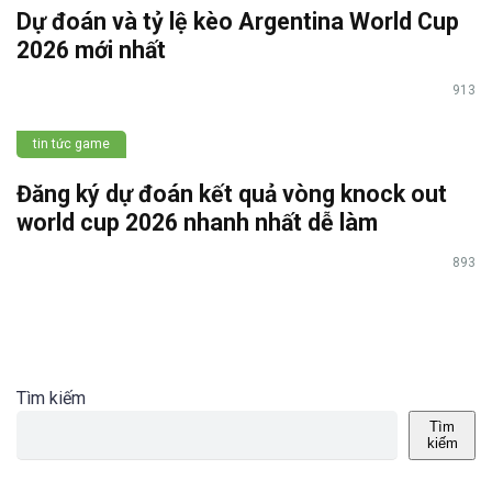
Dự đoán và tỷ lệ kèo Argentina World Cup
2026 mới nhất
913
tin tức game
Đăng ký dự đoán kết quả vòng knock out
world cup 2026 nhanh nhất dễ làm
893
Tìm kiếm
Tìm
kiếm