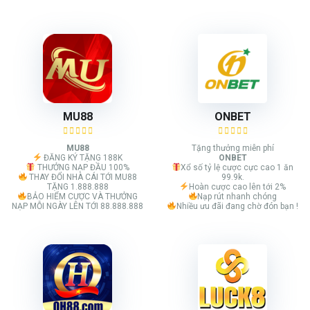
MU88
ONBET
MU88
Tặng thưởng miễn phí
ĐĂNG KÝ TẶNG 188K
ONBET
THƯỞNG NẠP ĐẦU 100%
Xổ số tỷ lệ cược cực cao 1 ăn
THAY ĐỔI NHÀ CÁI TỚI MU88
99.9k.
TẶNG 1.888.888
Hoàn cược cao lên tới 2%
BẢO HIỂM CƯỢC VÀ THƯỞNG
Nạp rút nhanh chóng
NẠP MỖI NGÀY LÊN TỚI 88.888.888
Nhiều ưu đãi đang chờ đón bạn !