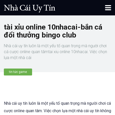
tài xỉu online 10nhacai-bắn cá
đổi thưởng bingo club
Nhà cái uy tín luôn là một yếu tố quan trọng mà người chơi
cá cược online quan tâmtai xiu online 10nhacai. Việc chọn
lựa một nhà cái
tin tức game
Nhà cái uy tín luôn là một yếu tố quan trọng mà người chơi cá
cược online quan tâm. Việc chọn lựa một nhà cái uy tín không