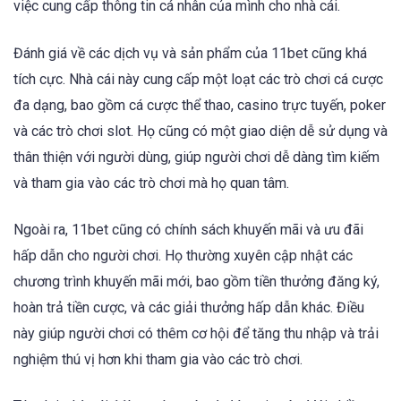
việc cung cấp thông tin cá nhân của mình cho nhà cái.
Đánh giá về các dịch vụ và sản phẩm của 11bet cũng khá
tích cực. Nhà cái này cung cấp một loạt các trò chơi cá cược
đa dạng, bao gồm cá cược thể thao, casino trực tuyến, poker
và các trò chơi slot. Họ cũng có một giao diện dễ sử dụng và
thân thiện với người dùng, giúp người chơi dễ dàng tìm kiếm
và tham gia vào các trò chơi mà họ quan tâm.
Ngoài ra, 11bet cũng có chính sách khuyến mãi và ưu đãi
hấp dẫn cho người chơi. Họ thường xuyên cập nhật các
chương trình khuyến mãi mới, bao gồm tiền thưởng đăng ký,
hoàn trả tiền cược, và các giải thưởng hấp dẫn khác. Điều
này giúp người chơi có thêm cơ hội để tăng thu nhập và trải
nghiệm thú vị hơn khi tham gia vào các trò chơi.