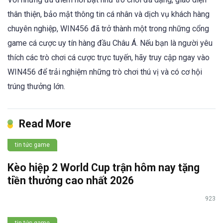
thân thiện, bảo mật thông tin cá nhân và dịch vụ khách hàng
chuyên nghiệp, WIN456 đã trở thành một trong những cổng
game cá cược uy tín hàng đầu Châu Á. Nếu bạn là người yêu
thích các trò chơi cá cược trực tuyến, hãy truy cập ngay vào
WIN456 để trải nghiệm những trò chơi thú vị và có cơ hội
trúng thưởng lớn.
Read More
tin tức game
Kèo hiệp 2 World Cup trận hôm nay tặng
tiền thưởng cao nhất 2026
923