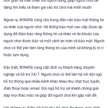
đơn giản và thân thiện với người dùng, giúp người chơi dễ
dàng tìm hiểu và tham gia vào trò chơi mà mình muốn.
Ngoài ra, WIN456 cũng chú trọng đến việc bảo mật thông tin
cá nhân của người chơi. Hệ thống bảo mật cao cấp được áp
dụng để đảm bảo rằng thông tin cá nhân và tài khoản của
người chơi được bảo vệ một cách an toàn và bảo mật. Người
chơi có thể yên tâm rằng thông tin của mình sẽ không bị rò rỉ
hoặc lạm dụng.
Đặc biệt, WIN456 cung cấp dịch vụ khách hàng chuyên
nghiệp và hỗ trợ 24/7. Người chơi có thể liên hệ với đội ngũ
hỗ trợ thông qua nhiều kênh khác nhau như chat trực tuyến,
điện thoại hoặc email. Đội ngũ hỗ trợ sẽ nhanh chóng giải
đáp mọi thắc mắc và giúp đỡ người chơi khi gặp vấn đề.
Với những ưu điểm nổi bật như trò chơi đa dạng, giao diện