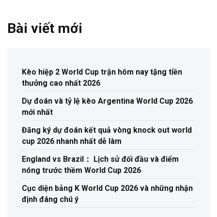
Bài viết mới
Kèo hiệp 2 World Cup trận hôm nay tặng tiền
thưởng cao nhất 2026
Dự đoán và tỷ lệ kèo Argentina World Cup 2026
mới nhất
Đăng ký dự đoán kết quả vòng knock out world
cup 2026 nhanh nhất dễ làm
England vs Brazil： Lịch sử đối đầu và điểm
nóng trước thềm World Cup 2026
Cục diện bảng K World Cup 2026 và những nhận
định đáng chú ý