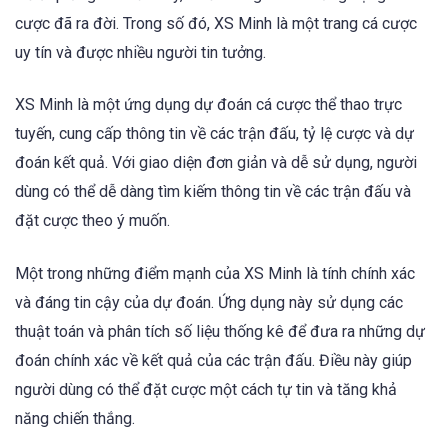
cược đã ra đời. Trong số đó, XS Minh là một trang cá cược
uy tín và được nhiều người tin tưởng.
XS Minh là một ứng dụng dự đoán cá cược thể thao trực
tuyến, cung cấp thông tin về các trận đấu, tỷ lệ cược và dự
đoán kết quả. Với giao diện đơn giản và dễ sử dụng, người
dùng có thể dễ dàng tìm kiếm thông tin về các trận đấu và
đặt cược theo ý muốn.
Một trong những điểm mạnh của XS Minh là tính chính xác
và đáng tin cậy của dự đoán. Ứng dụng này sử dụng các
thuật toán và phân tích số liệu thống kê để đưa ra những dự
đoán chính xác về kết quả của các trận đấu. Điều này giúp
người dùng có thể đặt cược một cách tự tin và tăng khả
năng chiến thắng.