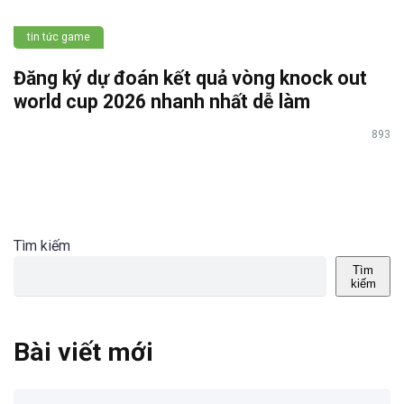
tin tức game
Đăng ký dự đoán kết quả vòng knock out
world cup 2026 nhanh nhất dễ làm
893
Tìm kiếm
Tìm
kiếm
Bài viết mới