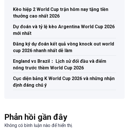
Kèo hiệp 2 World Cup trận hôm nay tặng tiền
thưởng cao nhất 2026
Dự đoán và tỷ lệ kèo Argentina World Cup 2026
mới nhất
Đăng ký dự đoán kết quả vòng knock out world
cup 2026 nhanh nhất dễ làm
England vs Brazil： Lịch sử đối đầu và điểm
nóng trước thềm World Cup 2026
Cục diện bảng K World Cup 2026 và những nhận
định đáng chú ý
Phản hồi gần đây
Không có bình luận nào để hiển thị.