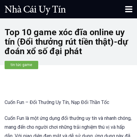
Top 10 game xóc đĩa online uy
tín (Đổi thưởng rút tiền thật)-dự
đoán xổ số đại phát
tin tức game
Cuốn Fun – Đổi Thưởng Uy Tín, Nạp Đổi Thần Tốc
Cuốn Fun là một ứng dụng đổi thưởng uy tín và nhanh chóng,
mang đến cho người chơi những trải nghiệm thú vị và hấp
dẫn. Với giao diện đẹp mắt và dễ sử dụng, ứng dụng này đã