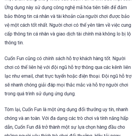
Ứng dụng này sử dụng công nghệ mã hóa tiên tiến để đảm
bảo thông tin cá nhân và tài khoản của người chơi được bảo
vệ một cách tốt nhất. Người chơi có thể yên tâm về việc cung
cấp thông tin cá nhân và giao dịch tài chính mà không lo bị lộ
thông tin.
Cuốn Fun cũng có chính sách hỗ trợ khách hàng tốt. Người
chơi có thể liên hệ với đội ngũ hỗ trợ thông qua các kênh liên
lạc như email, chat trực tuyến hoặc điện thoại. Đội ngũ hỗ trợ
sẽ nhanh chóng giải đáp mọi thắc mắc và hỗ trợ người chơi
trong quá trình sử dụng ứng dụng.
Tóm lại, Cuốn Fun là một ứng dụng đổi thưởng uy tín, nhanh
chóng và an toàn. Với đa dạng các trò chơi và tính năng hấp
dẫn, Cuốn Fun đã trở thành một sự lựa chọn hàng đầu cho
những người yêu thích trò chơi đổi thưởng. Hãy tải ngay