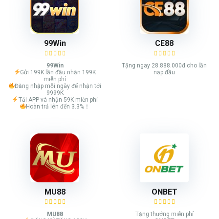
99Win
CE88
99Win
Tặng ngay 28.888.000đ cho lần
Gửi 199K lần đầu nhận 199K
nạp đầu
miễn phí
Đăng nhập mỗi ngày để nhận tới
9999K
Tải APP và nhận 59K miễn phí
Hoàn trả lên đến 3.3%！
MU88
ONBET
MU88
Tặng thưởng miễn phí