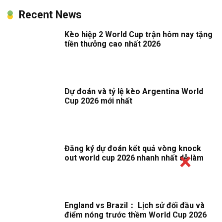
Recent News
Kèo hiệp 2 World Cup trận hôm nay tặng
tiền thưởng cao nhất 2026
Dự đoán và tỷ lệ kèo Argentina World
Cup 2026 mới nhất
Đăng ký dự đoán kết quả vòng knock
out world cup 2026 nhanh nhất dễ làm
England vs Brazil： Lịch sử đối đầu và
điểm nóng trước thềm World Cup 2026