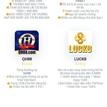
ĐĂNG KÝ TẶNG 188K
ONBET
THƯỞNG NẠP ĐẦU 100%
Xổ số tỷ lệ cược cực cao 1 ăn
THAY ĐỔI NHÀ CÁI TỚI MU88
99.9k.
TẶNG 1.888.888
Hoàn cược cao lên tới 2%
BẢO HIỂM CƯỢC VÀ THƯỞNG
Nạp rút nhanh chóng
NẠP MỖI NGÀY LÊN TỚI 88.888.888
Nhiều ưu đãi đang chờ đón bạn !
QH88
LUCK8
Tặng thưởng tại
Săn vé cược may mắn trong Nổ hủ
QH88
để nhận thưởng lên đến 8,888K
Nhà cái truyền thống và uy tín
✩ Điểm danh mỗi ngày – Nhận
nhất Việt Nam.
ngay 128K
Tặng 150k free khi đăng ký.
✩Bảo hiểm cược đầu tiên Thể thao
Hoàn trả lên đến 3.3%！
– Hoàn tiền cược 100%