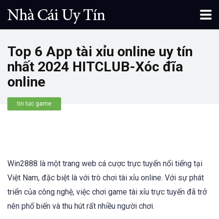
Top 6 App tài xỉu online uy tín
nhất 2024 HITCLUB-Xóc đĩa
online
tin tức game
Win2888 là một trang web cá cược trực tuyến nổi tiếng tại
Việt Nam, đặc biệt là với trò chơi tài xỉu online. Với sự phát
triển của công nghệ, việc chơi game tài xỉu trực tuyến đã trở
nên phổ biến và thu hút rất nhiều người chơi.