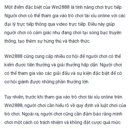
Một điểm đặc biệt của Win2888 là tính năng chơi trực tiếp.
Người chơi có thể tham gia vào trò chơi tài xỉu online với các
đại lý trực tiếp thông qua video trực tiếp. Điều này giúp
người chơi có cảm giác như đang chơi tại sòng bạc truyền
thống, tạo thêm sự hứng thú và thách thức.
Win2888 cũng cung cấp nhiều cơ hội để người chơi có thể
kiếm được tiền thưởng và giải thưởng hấp dẫn. Người chơi
có thể tham gia vào các giải đấu và sự kiện đặc biệt để có
cơ hội giành được những phần thưởng lớn.
Tuy nhiên, trước khi tham gia vào trò chơi tài xỉu online trên
Win2888, người chơi cần hiểu rõ về quy định và luật chơi của
trò chơi. Ngoài ra, người chơi cũng cần đảm bảo rằng mình
chơi một cách có trách nhiệm và không đặt cược quá mức.