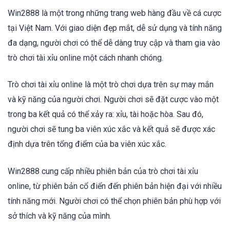
Win2888 là một trong những trang web hàng đầu về cá cược
tại Việt Nam. Với giao diện đẹp mắt, dễ sử dụng và tính năng
đa dạng, người chơi có thể dễ dàng truy cập và tham gia vào
trò chơi tài xỉu online một cách nhanh chóng.
Trò chơi tài xỉu online là một trò chơi dựa trên sự may mắn
và kỹ năng của người chơi. Người chơi sẽ đặt cược vào một
trong ba kết quả có thể xảy ra: xỉu, tài hoặc hòa. Sau đó,
người chơi sẽ tung ba viên xúc xắc và kết quả sẽ được xác
định dựa trên tổng điểm của ba viên xúc xắc.
Win2888 cung cấp nhiều phiên bản của trò chơi tài xỉu
online, từ phiên bản cổ điển đến phiên bản hiện đại với nhiều
tính năng mới. Người chơi có thể chọn phiên bản phù hợp với
sở thích và kỹ năng của mình.