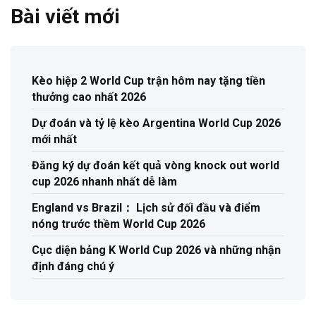
Bài viết mới
Kèo hiệp 2 World Cup trận hôm nay tặng tiền
thưởng cao nhất 2026
Dự đoán và tỷ lệ kèo Argentina World Cup 2026
mới nhất
Đăng ký dự đoán kết quả vòng knock out world
cup 2026 nhanh nhất dễ làm
England vs Brazil： Lịch sử đối đầu và điểm
nóng trước thềm World Cup 2026
Cục diện bảng K World Cup 2026 và những nhận
định đáng chú ý