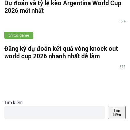
Dự đoán và tỷ lệ kèo Argentina World Cup
2026 mới nhất
894
tin tức game
Đăng ký dự đoán kết quả vòng knock out
world cup 2026 nhanh nhất dễ làm
875
Tìm kiếm
Tìm
kiếm