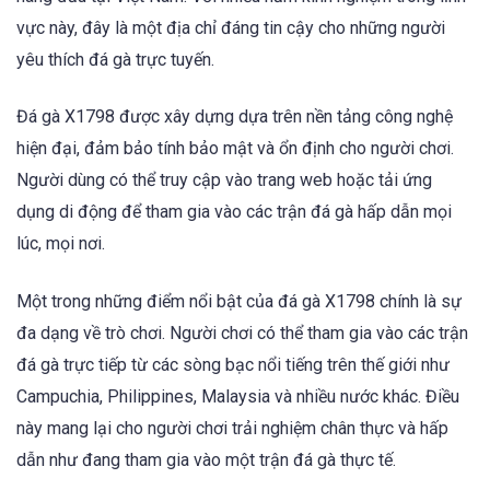
vực này, đây là một địa chỉ đáng tin cậy cho những người
yêu thích đá gà trực tuyến.
Đá gà X1798 được xây dựng dựa trên nền tảng công nghệ
hiện đại, đảm bảo tính bảo mật và ổn định cho người chơi.
Người dùng có thể truy cập vào trang web hoặc tải ứng
dụng di động để tham gia vào các trận đá gà hấp dẫn mọi
lúc, mọi nơi.
Một trong những điểm nổi bật của đá gà X1798 chính là sự
đa dạng về trò chơi. Người chơi có thể tham gia vào các trận
đá gà trực tiếp từ các sòng bạc nổi tiếng trên thế giới như
Campuchia, Philippines, Malaysia và nhiều nước khác. Điều
này mang lại cho người chơi trải nghiệm chân thực và hấp
dẫn như đang tham gia vào một trận đá gà thực tế.