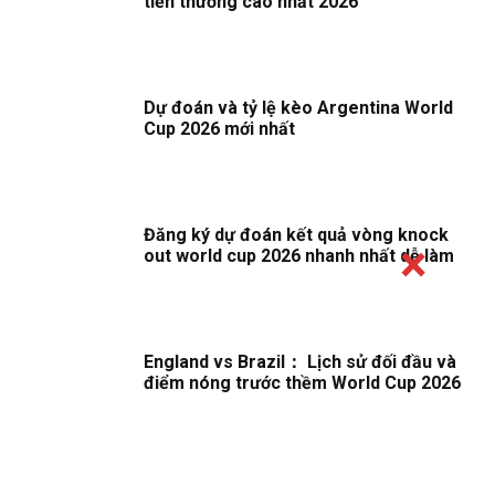
tiền thưởng cao nhất 2026
Dự đoán và tỷ lệ kèo Argentina World
Cup 2026 mới nhất
Đăng ký dự đoán kết quả vòng knock
out world cup 2026 nhanh nhất dễ làm
England vs Brazil： Lịch sử đối đầu và
điểm nóng trước thềm World Cup 2026