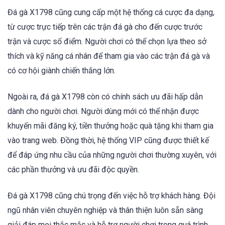
Đá gà X1798 cũng cung cấp một hệ thống cá cược đa dạng,
từ cược trực tiếp trên các trận đá gà cho đến cược trước
trận và cược số điểm. Người chơi có thể chọn lựa theo sở
thích và kỹ năng cá nhân để tham gia vào các trận đá gà và
có cơ hội giành chiến thắng lớn.
Ngoài ra, đá gà X1798 còn có chính sách ưu đãi hấp dẫn
dành cho người chơi. Người dùng mới có thể nhận được
khuyến mãi đăng ký, tiền thưởng hoặc quà tặng khi tham gia
vào trang web. Đồng thời, hệ thống VIP cũng được thiết kế
để đáp ứng nhu cầu của những người chơi thường xuyên, với
các phần thưởng và ưu đãi độc quyền.
Đá gà X1798 cũng chú trọng đến việc hỗ trợ khách hàng. Đội
ngũ nhân viên chuyên nghiệp và thân thiện luôn sẵn sàng
giải đáp mọi thắc mắc và hỗ trợ người chơi trong quá trình