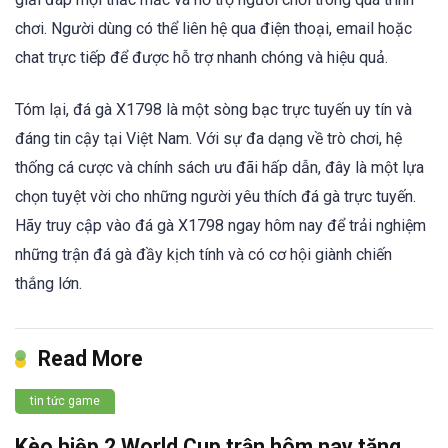
chơi. Người dùng có thể liên hệ qua điện thoại, email hoặc
chat trực tiếp để được hỗ trợ nhanh chóng và hiệu quả.
Tóm lại, đá gà X1798 là một sòng bạc trực tuyến uy tín và
đáng tin cậy tại Việt Nam. Với sự đa dạng về trò chơi, hệ
thống cá cược và chính sách ưu đãi hấp dẫn, đây là một lựa
chọn tuyệt vời cho những người yêu thích đá gà trực tuyến.
Hãy truy cập vào đá gà X1798 ngay hôm nay để trải nghiệm
những trận đá gà đầy kịch tính và có cơ hội giành chiến
thắng lớn.
Read More
tin tức game
Kèo hiệp 2 World Cup trận hôm nay tặng