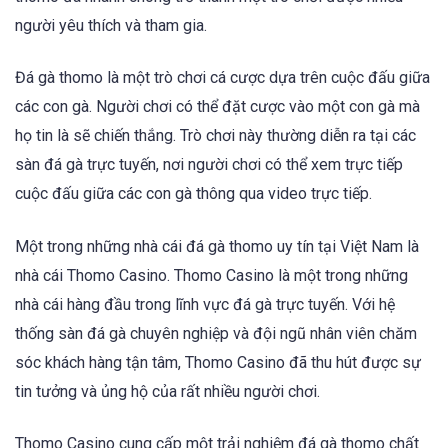
người yêu thích và tham gia.
Đá gà thomo là một trò chơi cá cược dựa trên cuộc đấu giữa
các con gà. Người chơi có thể đặt cược vào một con gà mà
họ tin là sẽ chiến thắng. Trò chơi này thường diễn ra tại các
sàn đá gà trực tuyến, nơi người chơi có thể xem trực tiếp
cuộc đấu giữa các con gà thông qua video trực tiếp.
Một trong những nhà cái đá gà thomo uy tín tại Việt Nam là
nhà cái Thomo Casino. Thomo Casino là một trong những
nhà cái hàng đầu trong lĩnh vực đá gà trực tuyến. Với hệ
thống sàn đá gà chuyên nghiệp và đội ngũ nhân viên chăm
sóc khách hàng tận tâm, Thomo Casino đã thu hút được sự
tin tưởng và ủng hộ của rất nhiều người chơi.
Thomo Casino cung cấp một trải nghiệm đá gà thomo chất