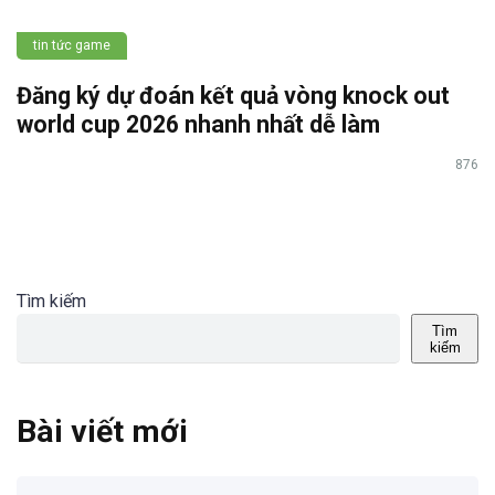
tin tức game
Đăng ký dự đoán kết quả vòng knock out
world cup 2026 nhanh nhất dễ làm
876
Tìm kiếm
Tìm
kiếm
Bài viết mới