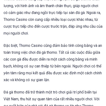
lượng, với hình ảnh và âm thanh chân thực, giúp người chơi
có cảm giác như đang ngồi trực tiếp tại sàn đá gà. Ngoài ra,
Thomo Casino còn cung cấp nhiều loại cược khác nhau, từ
cược trực tiếp cho đến cược trước trận, đáp ứng nhu cầu của
mọi người chơi.
Đặc biệt, Thomo Casino cũng đảm bảo tính công bằng và an
toàn trong việc chơi đá gà thomo. Tất cả các cuộc đấu giữa
các con gà đều được diễn ra một cách công bằng và minh
bạch, không có sự can thiệp từ bên ngoài. Người chơi có thể
yên tâm rằng mọi kết quả đều được xác định một cách chính
xác và không có sự gian lận.
Đá gà thomo đã trở thành một trò chơi giải trí phổ biến tại
Việt Nam, thu hút sự quan tâm của rất nhiều người chơi. Với
sự xuất hiện của nhà cái đá gà thomo uy tín như Thomo