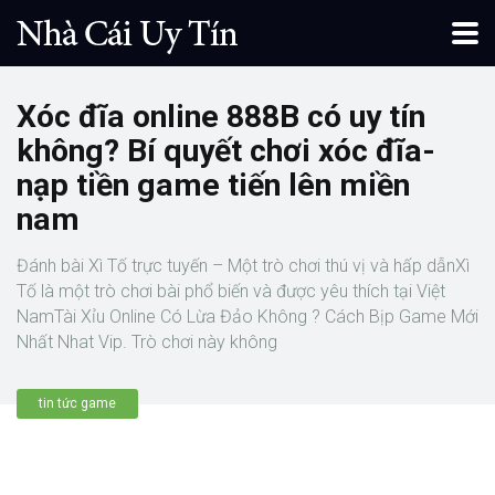
Xóc đĩa online 888B có uy tín
không? Bí quyết chơi xóc đĩa-
nạp tiền game tiến lên miền
nam
Đánh bài Xì Tố trực tuyến – Một trò chơi thú vị và hấp dẫnXì
Tố là một trò chơi bài phổ biến và được yêu thích tại Việt
NamTài Xỉu Online Có Lừa Đảo Không ? Cách Bịp Game Mới
Nhất Nhat Vip. Trò chơi này không
tin tức game