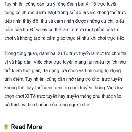
Tuy nhiên, cũng cần lưu ý rằng đánh bài Xì Tố trực tuyến
cũng có nhược điểm. Một trong số đó là việc không thể trực
tiếp nhìn thấy đối thủ và cảm nhận được những cử chỉ, biểu
cảm của họ. Điều này có thể làm mất đi một phần của trò
chơi và không tạo ra cảm giác thực tế như khi chơi trực tiếp.
Trong tổng quan, đánh bài Xì Tố trực tuyến là một trò chơi thú
vị và hấp dẫn. Việc chơi trực tuyến mang lại nhiều lợi ích như
tiết kiệm thời gian, đa dạng lựa chọn và tính năng tự động
tính điểm. Tuy nhiên, cũng cần nhớ rằng trò chơi trực tuyến
không thể thay thế hoàn toàn trò chơi truyền thống. Việc lựa
chọn chơi Xì Tố trực tuyến hay truyền thống phụ thuộc vào
sở thích và tình huống của từng người chơi.
Read More